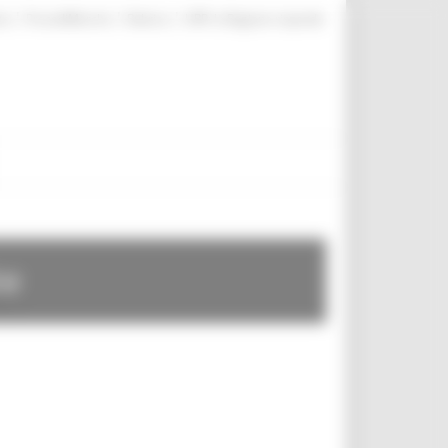
|
|
|
te
ProcediMarche
Rubrica
URP: la Regione risponde
te