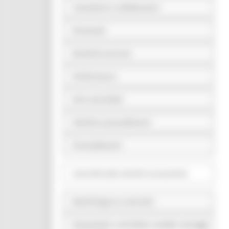
Consulenti e collaboratori
Personale
Bandi di concorso
Performance
Enti controllati
Attività e procedimenti
Provvedimenti
Controlli sulle attività economiche
Bandi di gara e contratti
Sovvenzioni, contributi, sussidi, vantaggi