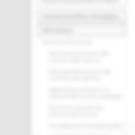
Strutture sanitarie private accreditate
Interventi straordinari e di emergenza
Altri contenuti
Prevenzione della corruzione
Piano triennale di prevenzione della
corruzione e della trasparenza
Responsabile della prevenzione della
corruzione e della trasparenza
Regolamenti per la prevenzione e la
repressione della corruzione e dell'illegalità
Relazione del responsabile della
prevenzione della corruzione
Atti di adeguamento a provvedimenti ANAC