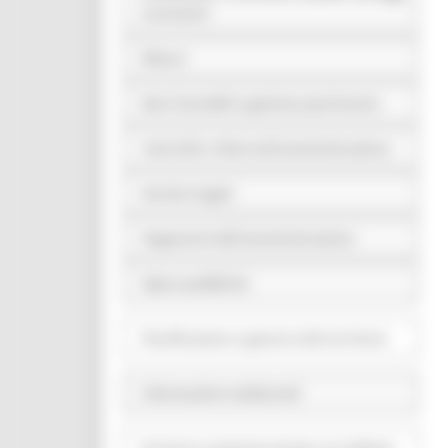
economici
Bilanci
Beni immobili e gestione patrimonio
Controlli e rilievi sull'amministrazione
Servizi erogati
Pagamenti dell'amministrazione
Opere pubbliche
Pianificazione e governo del territorio
Informazioni ambientali