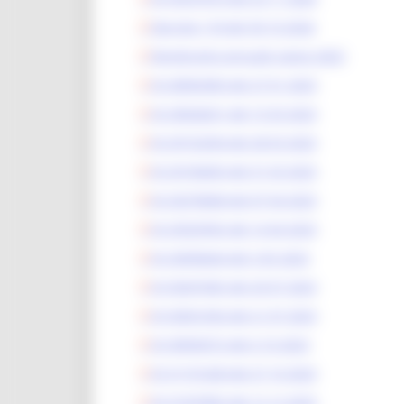
Decreto 118 del 30 10 2024
Rendiconto annuale spese 2023
ID 28583383 del 27 01 2023
ID 29026631 del 15 03 2023
ID 29153294 del 28 03 2023
ID 29196403 del 31 03 2023
ID 29278468 del 07 04 2023
ID 29329392 del 14 04 2023
ID 29494644 del 3 05 2023
ID 30347465 del 20 07 2023
ID 30361656 del 21 07 2023
ID 30950572 del 4 10 2023
ID 31191428 del 27 10 2023
ID 31597865 del 12 12 2023