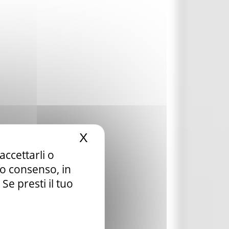
X
Nascondi il banner dei c
accettarli o
tuo consenso, in
e presti il tuo