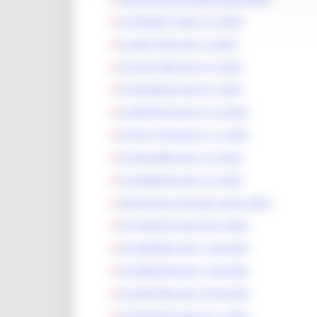
ID 39245577 del 5 12 2025
ID 36917435 del 7 4 2025
ID 37411409 del 27 5 2025
ID 38108245 del 29 7 2025
ID 38916576 del 31 10 2025
ID 39117752 del 21 11 2025
ID 39223682 del 3 12 2025
ID 39240254 del 4 12 2025
Rendiconto annuale spese 2024
ID 31835574 del 30 01 2024
ID 32699652 del 11 04 2024
ID 34402558 del 17 09 2024
ID 34431964 del 19 09 2024
ID 35331810 del 25 11 2024