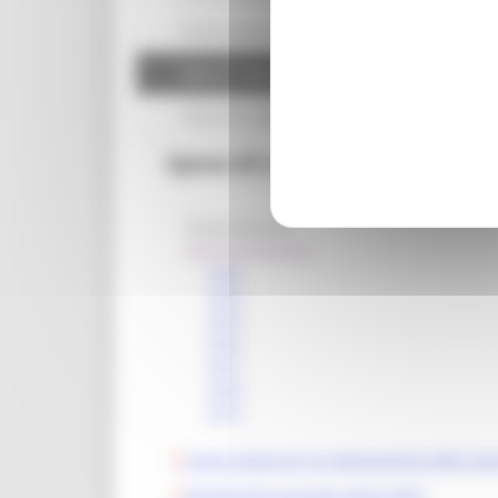
Social media policy
Spese di rappresentanza
Statistiche sugli accessi
Spese di rappresentanza
Presentazione
Rendicontazione
2025
2024
2023
2022
2021
2020
2019
Linee guida per la realizzazione delle sp
Rendiconto annuale spese 2025