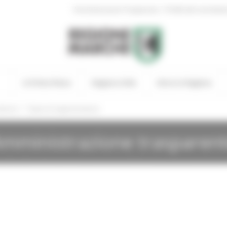
|
Amministrazione Trasparente
Profilo del committen
In Primo Piano
Regione Utile
Entra in Regione
/
lteriori
Spese di rappresentanza
mministrazione trasparen