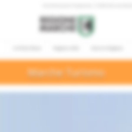
|
Amministrazione Trasparente
Profilo del committen
In Primo Piano
Regione Utile
Entra in Regione
Marche Turismo