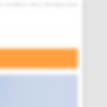
|
|
|
te
ProcediMarche
Rubrica
URP: la Regione risponde