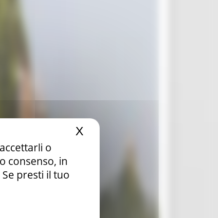
X
Nascondi il banner dei c
accettarli o
tuo consenso, in
e presti il tuo