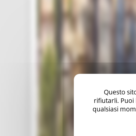
Questo sito
rifiutarli. Puo
qualsiasi mome