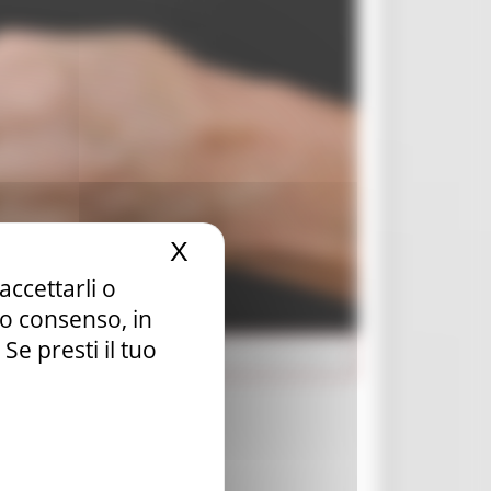
X
Nascondi il banner dei c
accettarli o
tuo consenso, in
e presti il tuo