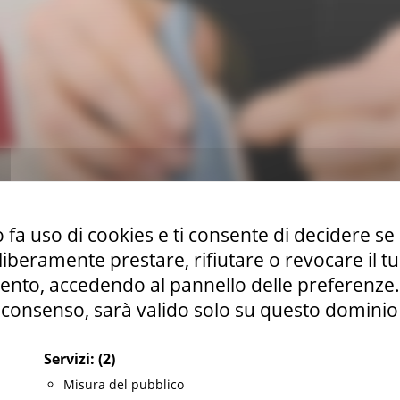
 fa uso di cookies e ti consente di decidere se 
i liberamente prestare, rifiutare o revocare il 
nto, accedendo al pannello delle preferenze. S
consenso, sarà valido solo su questo dominio
ne del "Cappello"
e del "Liccetto"
Servizi:
(2)
i pietre dure e lavorazione affini"
Misura del pubblico