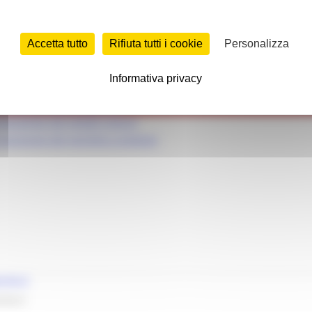
 opere d'arte
 fabbicazione della carta a mano
ne del ferro battuto
Accetta tutto
Rifiuta tutti i cookie
Personalizza
artigianali delle fibre tessili
della fisarmonica
Informativa privacy
lavorazione del vetro
 lavorazione della ceramica
 lavorazione dei metalli comuni
 lavorazione del merletto a tombolo
che.it
che.it