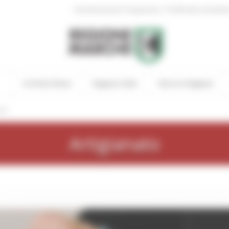
|
Amministrazione Trasparente
Profilo del committen
In Primo Piano
Regione Utile
Entra in Regione
one
Artigianato