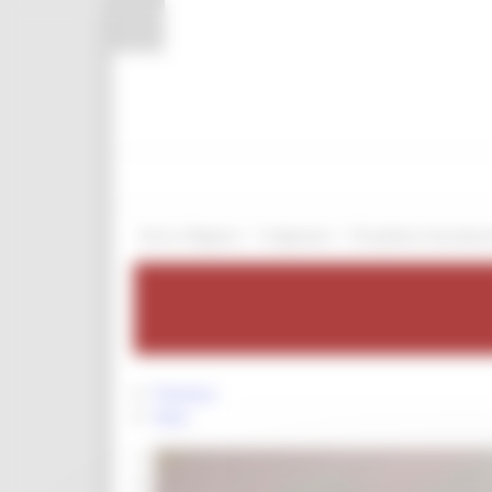
Pannello di gestione dei cookies
/
/
Entra in Regione
Artigianato
Disciplinari di produzi
Previous
Next
1
2