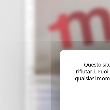
3
Previous
Next
1
2
3
Questo sito
Toggle navigation
MENU & Contatti
rifiutarli. Puo
qualsiasi mome
Artigianato
Presentazione
Albo artigiani
Disciplinare di produzione della lavorazio
Disciplinare di produzione della lavorazion
Commissione regionale artigianato
Disciplinare di produzione "metalli pregiat
Artiturismo