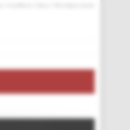
|
|
|
te
ProcediMarche
Rubrica
URP: la Regione risponde