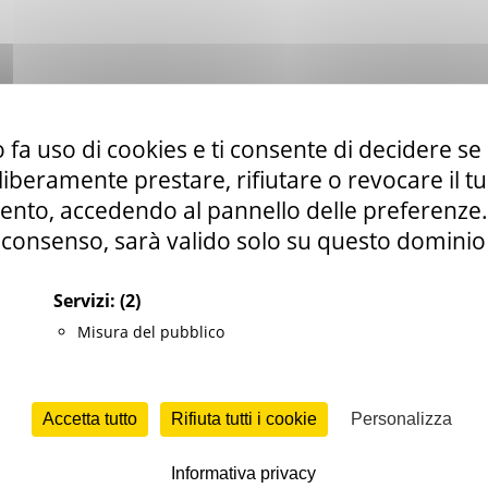
 fa uso di cookies e ti consente di decidere se 
i liberamente prestare, rifiutare o revocare il 
 Giovani” è un programma di iniziative, finalizzate a
nto, accedendo al pannello delle preferenze. S
l’occupabilità dei ragazzi under 30
che non sono
consenso, sarà valido solo su questo dominio
n attività di studio o lavoro, ideato dall’Unione
tratta, in sostanza, di un piano per la lotta alla
Servizi:
(2)
ne giovanile.
Misura del pubblico
i è conclusa a fine aprile 2016, con l’esaurimento
onibile. L’Unione Europea ha, poi, stanziato nuove
Accetta tutto
Rifiuta tutti i cookie
Personalizza
avanti il piano europeo per l’inserimento lavorativo
Informativa privacy