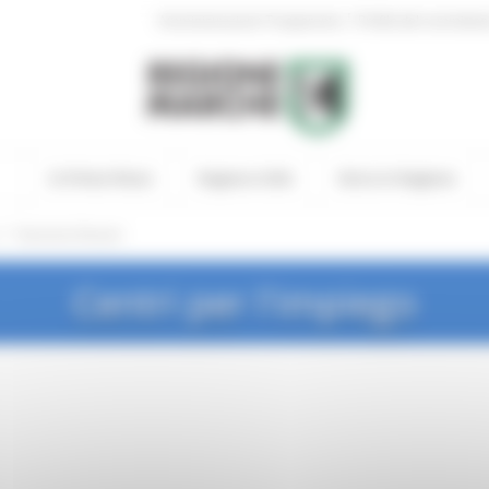
|
Amministrazione Trasparente
Profilo del committen
In Primo Piano
Regione Utile
Entra in Regione
/
Garanzia Giovani
Centri per l'impiego