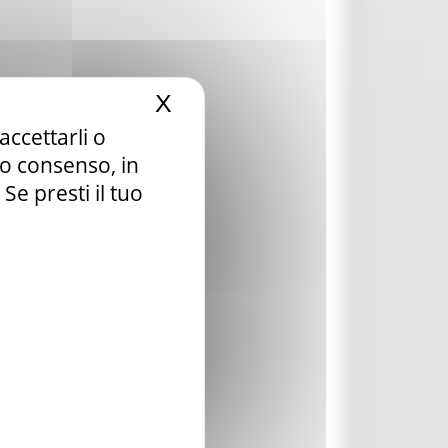
X
Nascondi il banner dei c
accettarli o
tuo consenso, in
e presti il tuo