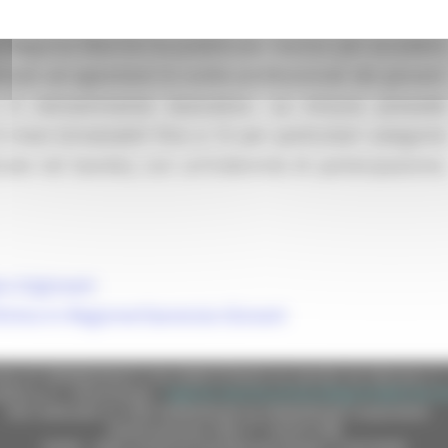
la Regione Marche ha pubblicato l’avviso per accedere
alizzati ad agevolare le scelte professionali dei giovani
 il reinserimento lavorativo. La misura prevede
6 mesi (innalzabili fino a 12 per particolari categorie
cate nel bando), con un’indennità di partecipazione,
v.it/giovani
Entra-in-Regione/Garanzia-Giovani
e (CF 80008630420 P.IVA 00481070423) via Gentile da Fabriano, 9 
ella p.e.c. istituzionale :
regione.marche.protocollogiunta@emarche
Sito realizzato su CMS DotNetNuke by DotNetNuke Corporation
Autorizzazione SIAE n° 1225/I/1298
DUNS - Data Universal Numbering System: 514216030