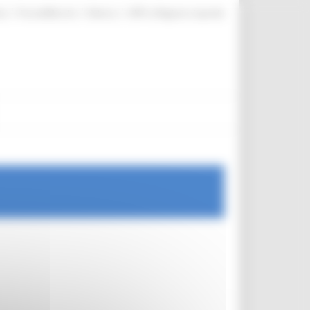
|
|
|
te
ProcediMarche
Rubrica
URP: la Regione risponde