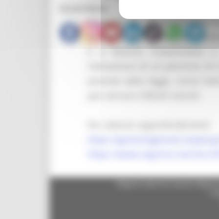
Social Media
A seguito del rifinanziamento, 
ai tirocini extra curriculari, fin
e a favorire l’inserimento o
l’attivazione di un percorso di 
previste dalla legge, come indi
pari ad euro 500,00 mensili.
Per ulteriori approfondimenti:
https://garanziagiovani.anpal.go
https://www.regione.marche.it/
Regione Marche Giunta Regional
cas