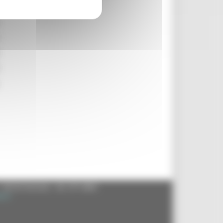
- 60125 Ancona - tel. 071.8061
.it