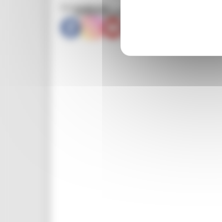
Social Media
Offerta enti pubblici