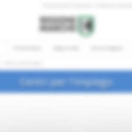
|
Amministrazione Trasparente
Profilo del committen
In Primo Piano
Regione Utile
Entra in Regione
/
Offerte da Enti pubblici
Centri per l'impiego