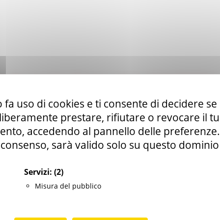
 alle occasioni di lavoro presso gli Enti Pubblici
 trasmessa
unicamente in modalità telematica
attraverso il portale
 fa uso di cookies e ti consente di decidere se 
i liberamente prestare, rifiutare o revocare il 
nto, accedendo al pannello delle preferenze. S
i una delle seguenti credenziali:
consenso, sarà valido solo su questo dominio
Servizi:
(2)
Misura del pubblico
Videotutorial candidatura offerte
presso enti pubblici