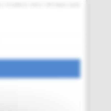
|
|
|
te
ProcediMarche
Rubrica
URP: la Regione risponde