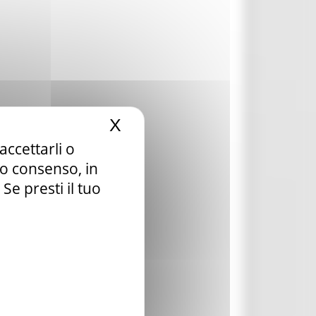
X
Nascondi il banner dei c
accettarli o
tuo consenso, in
e presti il tuo