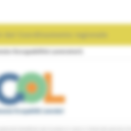
i dal Coordinamento regionale
ia Occupabilità Lavoratori)
otenziali beneficiari per la presa in carico e l’avvio dei percorsi di 