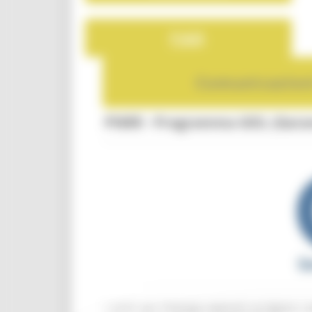
FAQ
Comunicazion
PNRR - Programma GOL (Garanz
I centri per l’Impiego regionali accolgono i p