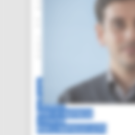
3
4
Previous
Next
1
2
3
4
HOME
SERVIZI
PER IL CITTADINO
SERVIZI
PER LE IMPRESE
CENTRI
PER L'IMPIEGO (CPI)