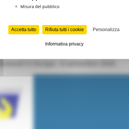
l'Avviso pubblico N. 1 consultabile al seguente link: :
Avvisi Pubbli
Misura del pubblico
n data successiva alla pubblicazione di apposito Avviso pubblico.
Sintesi Programma GOL
uente link:
Programma GOL
Accetta tutto
Rifiuta tutti i cookie
Personalizza
Programma GOL
Informativa privacy
ssionali in Europa - 8 settembre 2026