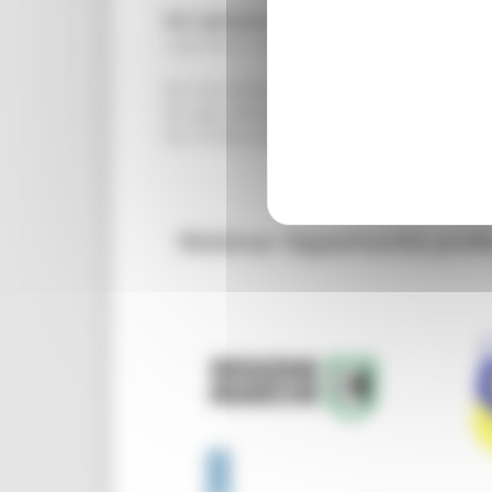
Per i percorsi n.1, 2 e 3 è stato pubblicato 
I percorsi n. 4 e 5 saranno attivabili solo i
Per una sintesi illustrativa del programma:
Per ogni ulteriore dettaglio consultare il seg
Per le FAQ consultare il seguente link:
FAQ 
Webinar Opportunità profe