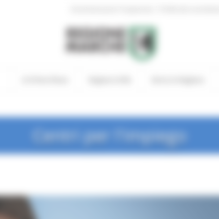
|
Amministrazione Trasparente
Profilo del committen
In Primo Piano
Regione Utile
Entra in Regione
Centri per l'impiego