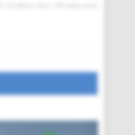
|
|
|
te
ProcediMarche
Rubrica
URP: la Regione risponde