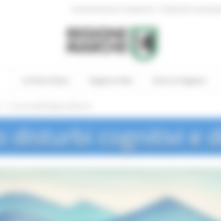
|
Amministrazione Trasparente
Profilo del committen
In Primo Piano
Regione Utile
Entra in Regione
/
I servizi della Regione Marche
o disturbi cognitivi e