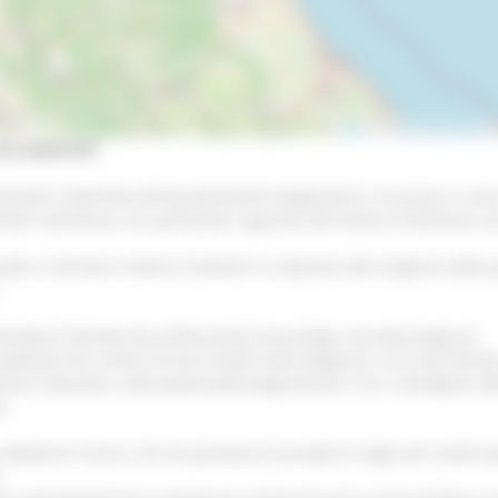
|
©
co
Leaflet
OpenStreetMap
ara Baldinelli
entale è dedicata all’inquadramento diagnostico e la presa in cari
tali e demenza, con particolare riguardo alle forme di demenza ra
iale si articola in diversi momenti in relazione alle esigenze della
.
entale è formata da professionisti (neurologi, neuropsicologi ed
alificati ed è centro di terzo livello nella diagnosi e cura dei distur
rtise maturato e alle potenzialità diagnostiche, che si avvalgono de
e.
 attività di ricerca, che ha permesso di produrre negli anni molti la
i.