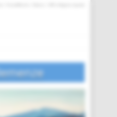
|
|
|
te
ProcediMarche
Rubrica
URP: la Regione risponde
 demenze