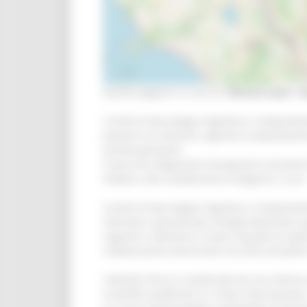
Questa pagina è a cura di:
Simona Luzzi
e
S
L’Unità di Neurologia Cognitiva e Comportam
pazienti con disturbi cognitivo-comportamen
esordio giovanile.
Il percorso diagnostico-terapeutico-assistenz
malata e alla complessità di diagnosi e cura
L’Unità di Neurologia Cognitiva e Comportam
infermieri specializzati, biologi) altamente qu
cognitivi e demenze in base al grado di expe
collaborazione decennale con altre disciplin
L’attività clinica è coadiuvata da una intensa
scientifici pubblicati su riviste internazional