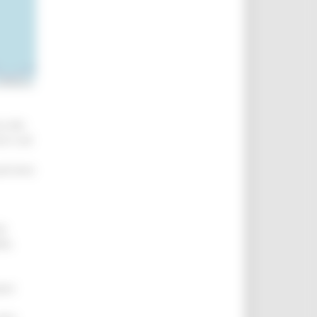
ntributors
co dei
re e ad
 persona
bi
lla
vori