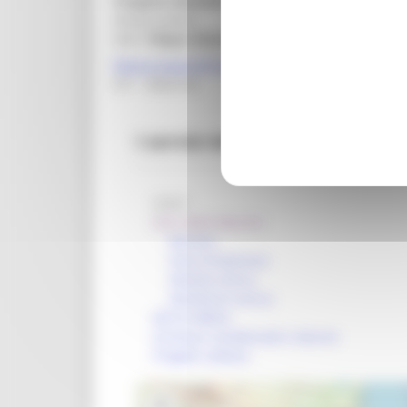
Progetto Disturbi cognitivi e demenze
Responsabile:
Dott.
Filippo Masera
filippo.masera@regione.marche.it
071 - 8064144
I servizi della Regione Marche
CDCD
AOU delle Marche
Mission
Aree d'interesse
Attività clinica
Attività di ricerca
IRCCS-INRCA
Strutture residenziali e diurne
Progetti sollievo
+