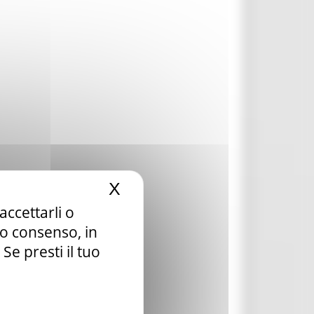
X
Nascondi il banner dei c
accettarli o
tuo consenso, in
e presti il tuo