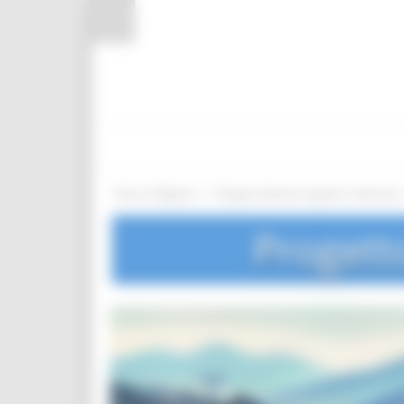
Pannello di gestione dei cookies
/
Entra in Regione
Progetto disturbi cognitivi e demenze
Progett