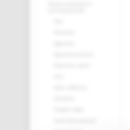
Disturbi neuropsichiatrici e
psicocomportamentali
Deliri
Allucinazioni
Aggressività
Agitazione psicomotoria
Depressione - disforia
Ansia
Apatia - indifferenza
Disinibizione
Irritabilità - labilità
Attività motoria aberrante