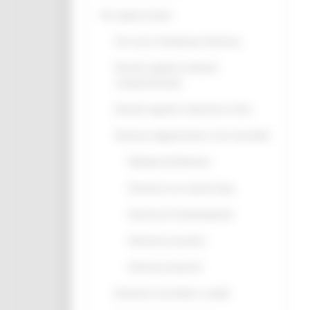
Per saperne di più
Che cosa s'intende per demenza
Disturbi cognitivi e disturbi
comportamentali
Disturbi cognitivi e demenze: le fasi
Demenze degenerative e non reversibili
Malattia di Alzheimer
Demenza con corpi di Lewy
Demenza Frontotemporale
Demenza vascolare
Demenze da prioni
Demenze reversibili o curabili