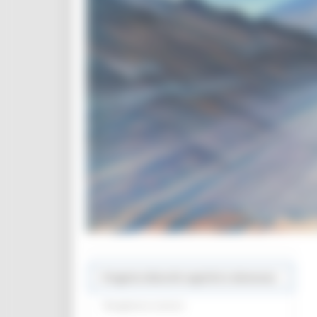
Progetto disturbi cognitivi e demenze
Navighiamo insieme