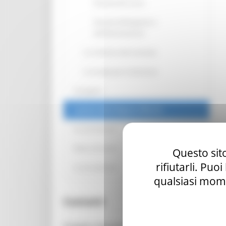
Disturbi del sonno
Disturbi dell’appetito e
dell’alimentazione
La sindrome del tramonto
Le terapie per le demenze
Il progetto
I servizi della Regione Marche
Le associazioni
News ed eventi
Questo sito
rifiutarli. Puo
La tua opinione
qualsiasi mome
Contatti