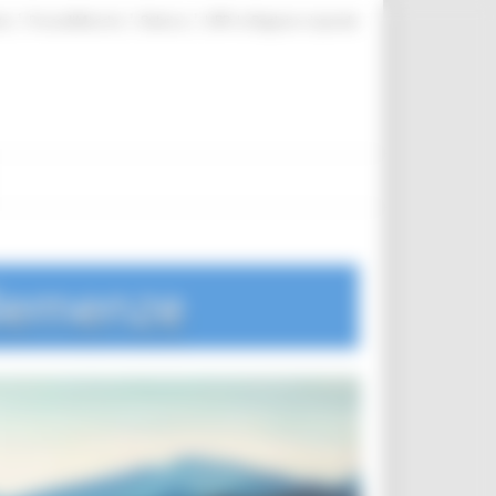
|
|
|
te
ProcediMarche
Rubrica
URP: la Regione risponde
 demenze