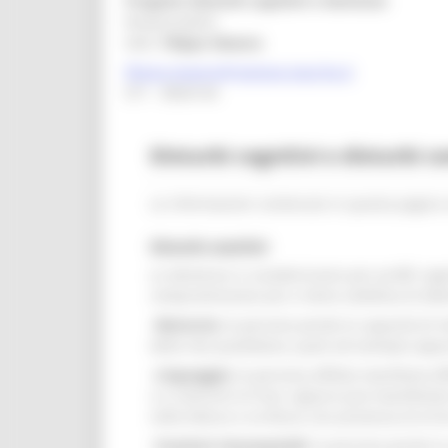
Progetto Disturbi cognitivi e demenze
Responsabile:
Dott.
Filippo Masera
filippo.masera@regione.marche.it
071 - 8064144
Disturbi cognitivi e disturbi
Le informazioni contenute in questa pagina 
Disturbi cognitivi
Le demenze si caratterizzano per profili cogn
compromissione più o meno selettiva di deter
-
Memoria:
la persona perde la capacità di 
della vita quotidiana, quali ad esempio app
-
Linguaggio:
la persona affetta manifesta diff
o a costruire le frasi, oppure può manifestar
nella lettura o scrittura con presenza di erro
-
Funzioni visuospaziali
: la persona perde la