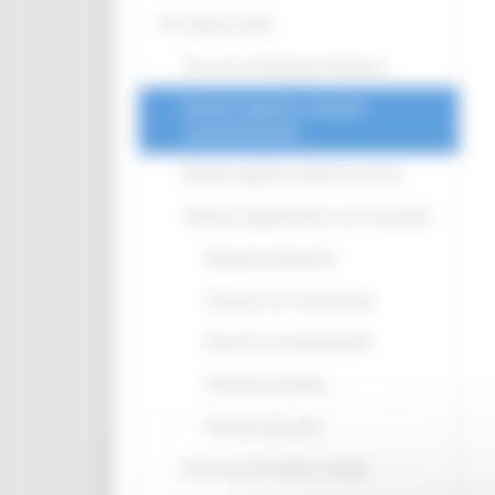
Per saperne di più
Che cosa s'intende per demenza
Disturbi cognitivi e disturbi
comportamentali
Disturbi cognitivi e demenze: le fasi
Demenze degenerative e non reversibili
Malattia di Alzheimer
Demenza con corpi di Lewy
Demenza Frontotemporale
Demenza vascolare
Demenze da prioni
Demenze reversibili o curabili