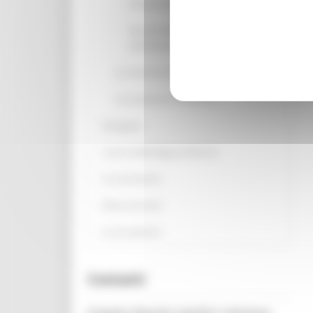
Disturbi del sonno
Disturbi dell’appetito e
dell’alimentazione
La sindrome del tramonto
Le terapie per le demenze
Il progetto
I servizi della Regione Marche
Le associazioni
News ed eventi
La tua opinione
Contatti