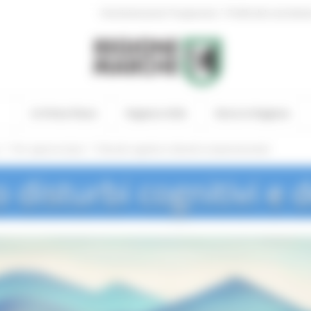
|
Amministrazione Trasparente
Profilo del committen
In Primo Piano
Regione Utile
Entra in Regione
/
/
Per saperne di più
Disturbi cognitivi e disturbi comportamentali
o disturbi cognitivi e