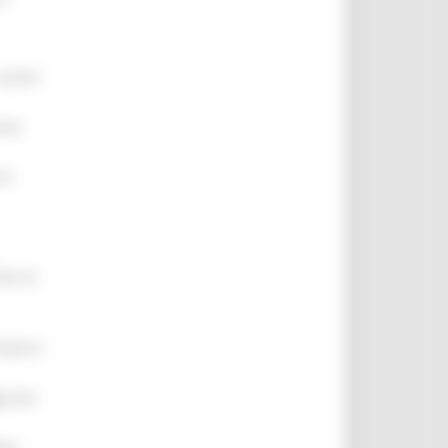
 azioni
care
di
one di
iatrici
sono
ive