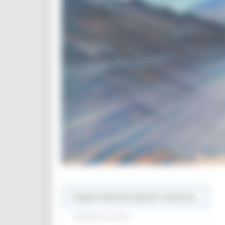
Progetto disturbi cognitivi e demenze
Navighiamo insieme