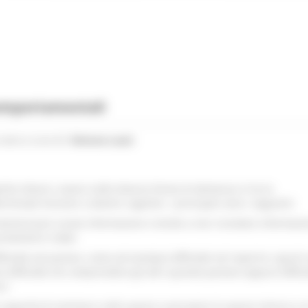
 comportamentali
sono a cura di:
Simona Luzzi
.
itivi diversi, ovvero nelle diverse forme di demenza si ha la
minate funzioni o domini cognitivi. I principali sono i seguenti:
memorizzare nuove informazioni e tende a non ricordare informazi
untamenti e date;
icoltà nel parlare, come ad esempio difficoltà nel reperire i giusti 
e difficoltà nel comprendere gli altri quando parlano oppure diffico
ri;
 capacità di orientarsi nello spazio e percepire lo spazio intorno a 