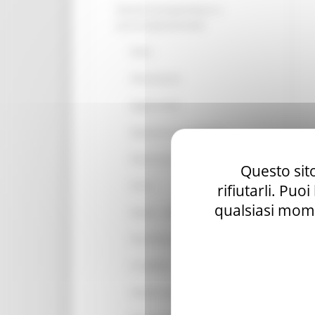
Disturbi neuropsichiatrici e
psicocomportamentali
Deliri
Allucinazioni
Aggressività
Agitazione psicomotoria
Depressione - disforia
Questo sito
Ansia
rifiutarli. Puo
qualsiasi mome
Apatia - indifferenza
Disinibizione
Irritabilità - labilità
Attività motoria aberrante