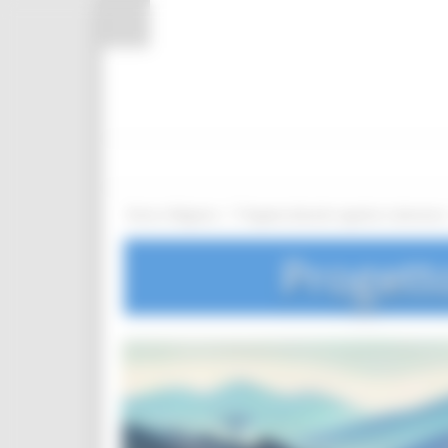
Pannello di gestione dei cookies
/
Entra in Regione
Progetto disturbi cognitivi e demenze
Progett