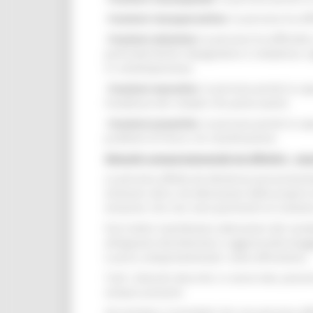
-
Funzioni visuopercettive
: la persona ha dif
-
Funzioni attentive:
la persona ha difficolt
particolarmente impegnativo e complesso, oppu
in contemporanea;
-
Funzioni esecutive
: la persona perde la cap
l’esattezza dei compiti che porta avanti;
-
Funzioni prassiche
: la persona perde la cap
problemi di forza o di coordinazione.
Disturbi comportamentali ed affettivi - neu
La persona affetta da demenza può presentare
emozioni altrui od alterazione delle proprie
emozioni che non sono pertinenti al contesto 
Può inoltre manifestare alterazioni del cara
all’opposto disinibizione o aggressività (ma
e psico-comportamentali: come affrontarli).
Tutti i disturbi descritti, in senso lato, po
sempre presenti.
Ad esempio, è possibile che una persona aff