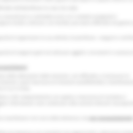
ficoltà nell’identificare le cose che vede;
à a concentrarsi e commette errori se il compito assegnato è
re tende a distrarsi con facilità; può avere difficoltà nel gestire
acità di organizzare la sua attività, di pianificare, eseguire e verifi
acità di eseguire gesti ed utilizzare oggetti o strumenti in assenza 
ropsichiatrici
 delle alterazioni delle emozioni, con difficoltà a riconoscere le
 emozioni, quali mancanza di emozioni (anaffettività) o manifestazi
in cui si trova.
ttere e del comportamento con apatia e mancanza di iniziativa o
ggiori informazioni sono contenute nella sezione disturbi neuropsich
ssono manifestarsi nel corso della demenza, ma
non necessariamente
etta da demenza non manifesti mai aggressività o alterazioni emot