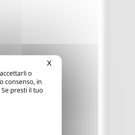
X
Nascondi il banner dei c
accettarli o
tuo consenso, in
e presti il tuo