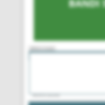
BANDI 
MENU & Contatti
Home Page
Ufficio Speciale per la Ricostruzione Marche
Rassegna Stampa USR
Bandi imprese
Bandi di concorso