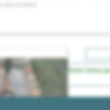
io senso di marcia
Testo Unico pe