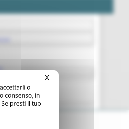
Acuto
si
X
Nascondi il banner dei c
accettarli o
tuo consenso, in
e presti il tuo