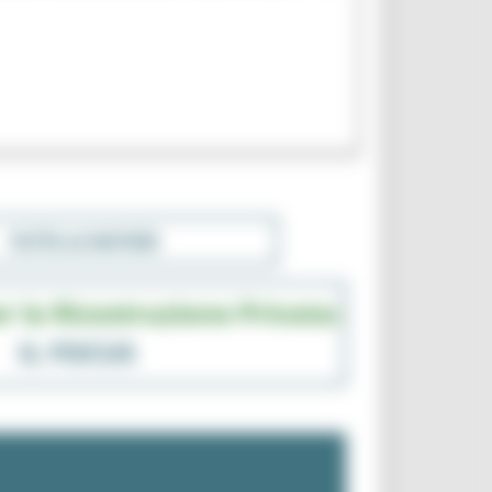
TUTTE LE NOTIZIE
r la Ricostruzione Privata:
IL FOCUS