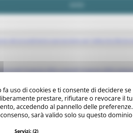
AVVISI
vvio del procedimento espropriativo per Vallecchia Monte 
e da lunedì 10 agosto 2026 a venerdì 14 agosto 2026 compre
 fa uso di cookies e ti consente di decidere se 
i liberamente prestare, rifiutare o revocare il 
donia nella giornata di lunedì 29 giugno 2026
nto, accedendo al pannello delle preferenze. S
consenso, sarà valido solo su questo dominio
Servizi:
(2)