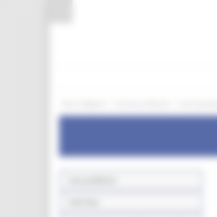
Pannello di gestione dei cookies
/
/
Entra in Regione
Commercio Marche
Aree tematic
Aree pubbliche
Sede fissa