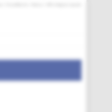
|
|
|
te
ProcediMarche
Rubrica
URP: la Regione risponde