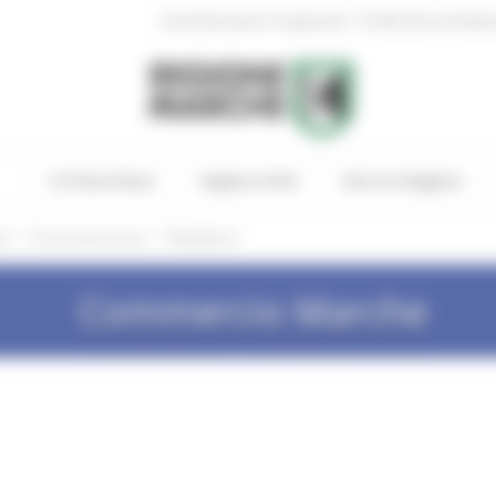
|
Amministrazione Trasparente
Profilo del committen
In Primo Piano
Regione Utile
Entra in Regione
/
/
he
Somministrazione
Modulistica
Commercio Marche