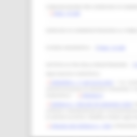
COMUNICAZIONE PER L’ESERCIZIO DI SOMM
-
Mod. 14 SAB
ESERCIZIO DI SOMMINISTRAZIONE AL PUBBL
SCHEDA ANAGRAFICA -
Mod. 16 SAB
NOTIFICA AI FINI DELLA REGISTRAZIONE -
Approvazione modulistica:
DDDAPIM n. 11 del 02.02.2023
- "L.R. 22/
somministrazione di alimenti e bevande, in at
modulistica." -
Allegato A
Delibera n. 1454 del 30 settembre 2024
: 
unificati e standardizzati per la presentazio
di attività turistiche. Modifica moduli appro
Allegato alla Delibera n. 1454
: ISTRUZION