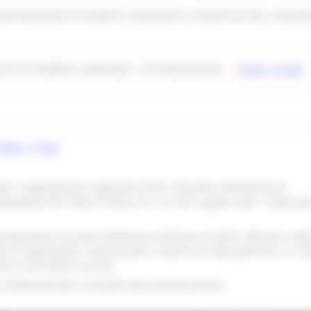
INISTRAZIONE DI ALIMENTI E BEVANDE AL DOMICILIO DEL CONSU
ICO DI ALIMENTI E BEVANDE - AUTORIZZAZIONE -
Mod. 15 SAB
Mod. 17 SAB
2021 e Regolamento regionale 6/2022 “Disciplina dell’attività di
tuazione del Titolo III della L.R. n. 22 del 5 agosto 2021”. Approva
Recepimento Accordo Conferenza Unificata 4.4.2024. Adozione mod
ne di segnalazioni, comunicazioni, istanze di livello generale e in m
vati in precedenti Accordi
I OPERATIVE PER L'UTILIZZO DELLA MODULISTICA