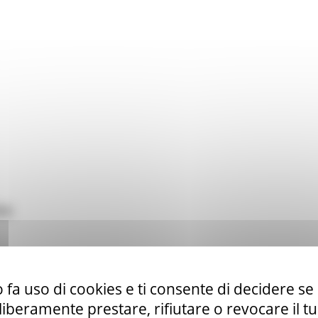
ca
 fa uso di cookies e ti consente di decidere se 
ESSARIO COMPILARE LA SCHEDA ANAGRAFICA
-
Mod.
i liberamente prestare, rifiutare o revocare il 