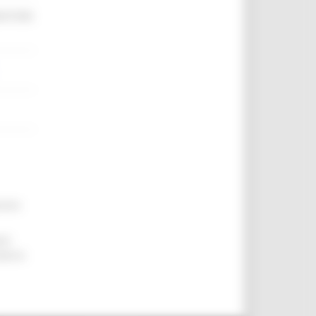
MATORE
zione
uli
ateria