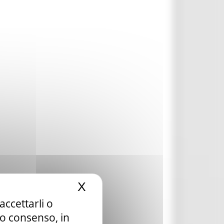
X
Nascondi il banner dei c
accettarli o
 16 SAB
tuo consenso, in