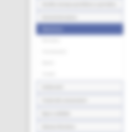
Vendita stampa quotidiana e periodica
Somministrazione
Modulistica
Normativa
Comunicazioni
Quesiti
Contatti
Carburanti
Tutela dei consumatori
Equo e solidale
Sistema fieristico