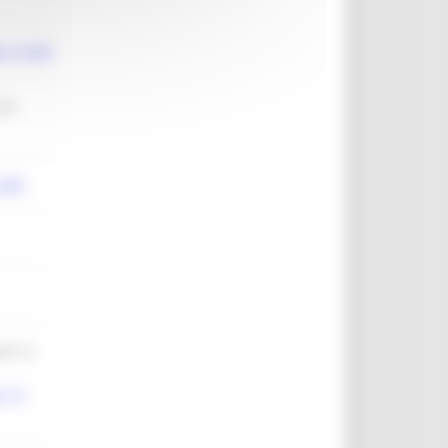
. 8 SAB
(IN
 SAB
NTI E
. 13