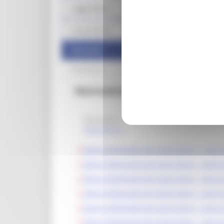
Legge Menù
Locali storici
Normativa
Modulistica
Normativa
Normativa
Modulistica
Elenco Regionale dei Locali Storici - Ann
Elenco Regionale dei locali storici - Anno
Elenco Regionale dei locali storici - Anno
Elenco Regionale dei locali storici - Anno
Elenco Regionale dei locali storici - Anno
Elenco Regionale dei locali storici - Anno