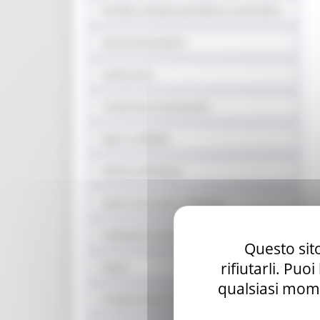
Vendita stampa quotidiana e periodica
Somministrazione
Carburanti
Tutela dei consumatori
Equo e solidale
Sistema fieristico
Azioni contrasto ludopatia
Validazione mascherine
Questo sito
rifiutarli. Puo
Sisma
qualsiasi mome
Prodotti sfusi e alla spina