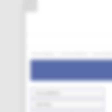
Pannello di gestione dei cookies
/
/
Entra in Regione
Commercio Marche
Aree tematic
Aree pubbliche
Sede fissa