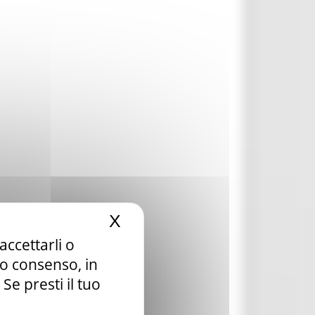
X
Nascondi il banner dei c
accettarli o
tuo consenso, in
e presti il tuo