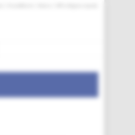
|
|
|
te
ProcediMarche
Rubrica
URP: la Regione risponde