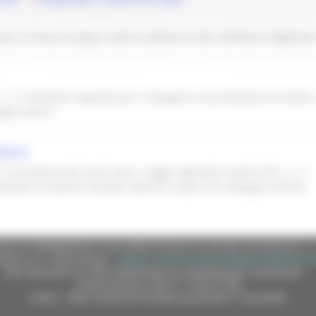
o in forma di targa a tutte le attività iscritte nell'Elenco Regional
n. 5 "Interventi regionali per il sostegno e la promozione di osterie
gna storici"
ORNATO
il censimento dei locali storici. Legge regionale 4 aprile 2011, n. 5
omozione di osterie, locande, taverne e spacci di campagna storici)
e (CF 80008630420 P.IVA 00481070423) via Gentile da Fabriano, 9 
ella p.e.c. istituzionale :
regione.marche.protocollogiunta@emarche
Sito realizzato su CMS DotNetNuke by DotNetNuke Corporation
Autorizzazione SIAE n° 1225/I/1298
DUNS - Data Universal Numbering System: 514216030