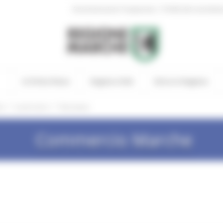
|
Amministrazione Trasparente
Profilo del committen
In Primo Piano
Regione Utile
Entra in Regione
/
/
he
Locali storici
Normativa
Commercio Marche