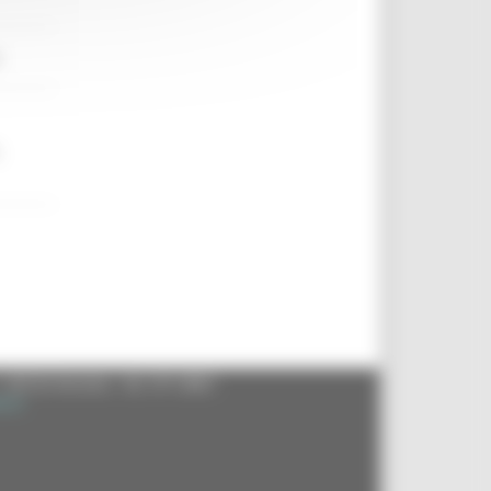
e
,
- 60125 Ancona - tel. 071.8061
.it