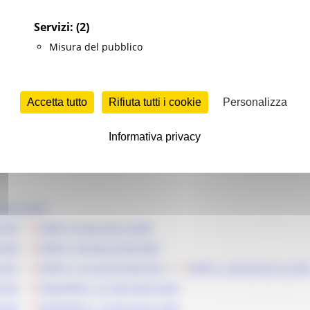
Servizi:
(2)
Misura del pubblico
Accetta tutto
Rifiuta tutti i cookie
Personalizza
Informativa privacy
o 2012-2013
 2019
-
DDPF n.8 del 28.01.2020
 2020
-
DDPF n. 86 del 22.06.2020
 2021
-
DDPF n. 213 del 04.08.2021
e
DDPF n. 342 del 03.12.202
 2022
-
DDDAPIM n. 41 del 28.02.2023
 2023
-
DDDAPIM n. 14 del 29.01.2024