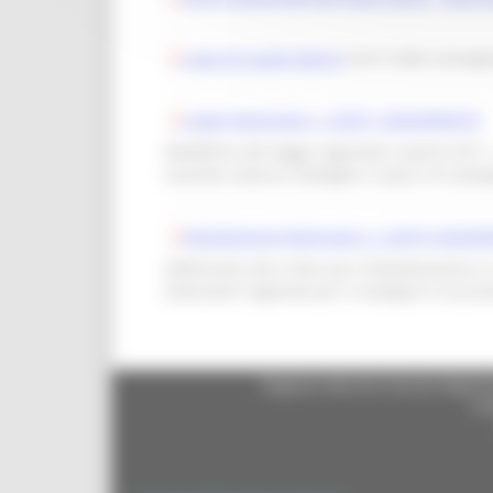
Logo di Locale Storico
che è stato consegnat
Legge Regionale n. 5/2011 AGGIORNATA
Modifiche alla legge regionale 4 aprile 2011, 
locande, taverne, botteghe e spacci di campa
Regolamento Regionale n. 2/2015 AGGI
Definizione dei criteri per l’individuazione e 
(Interventi regionali per il sostegno e la pr
Regione Marche Giunta Regional
cas