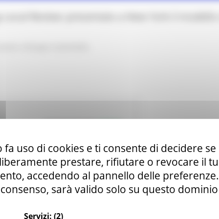
 Local Review: presentato a New York il modello 
 piano
Sviluppo sostenibile
 fa uso di cookies e ti consente di decidere se 
i liberamente prestare, rifiutare o revocare il 
nto, accedendo al pannello delle preferenze. S
consenso, sarà valido solo su questo dominio
Servizi:
(2)