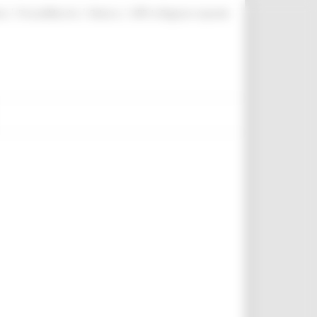
|
|
|
te
ProcediMarche
Rubrica
URP: la Regione risponde