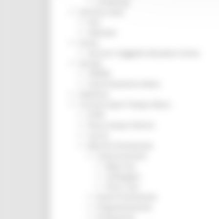
Screening
Servizio Civile
Enti
Volontari
Sisma
Annunci Soggetto Attuatore Sisma
Sociale
CRRDD
Invecchiamento Attivo
Statistica
Turismo Sport Tempo libero
ATIM
Pesca Acque Interne
Caccia
Marche Promozione
Comunicazione
Blog Tour
Campagne
Press Tour
Eventi Promozione
Programmazione
Promozione