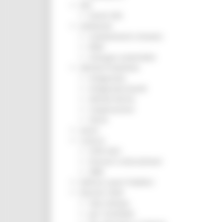
ZES
Eventi ZES
Ambiente
Cambiamenti climatici
REM
Sviluppo sostenibile
Attività Produttive
Artigianato
Artigianato bandi
Attività Ittiche
Cooperazione
Storie
Avvisi
Cultura
GTM 2021
Itinerari CulturaSmart
SBM
Edilizia Lavori Pubblici
Elezioni 2020
Sala stampa
per Candidati