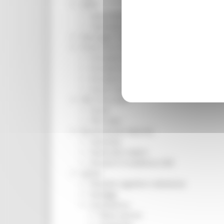
ORPS
Appuntamenti
Segnalazioni
Paesaggio Territorio Urbanistica
Protezione Civile
Emergenza Alluvione 2022
Emergenza alluvione settembre 2024
Emergenza Ucraina
Eventi metereologici Maggio 2023
PSR 2014-2020
Eventi
PSR news
Ricostruzione Marche
Interviste
Storie dal cratere
Annunci in evidenza USR
Salute
Disturbi cognitivi e demenze
Sorteggi
Coronavirus
Piano vaccini