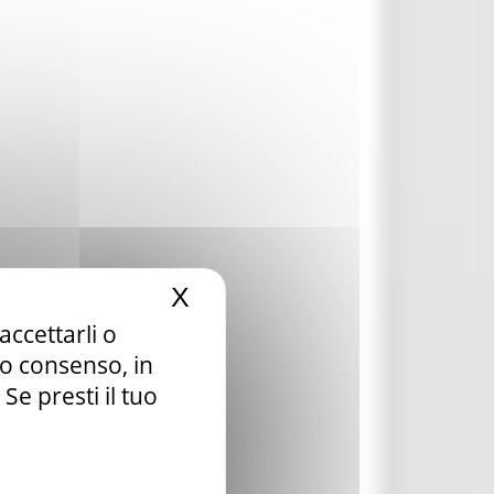
X
Nascondi il banner dei c
accettarli o
tuo consenso, in
e presti il tuo