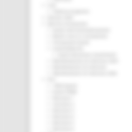
CUG
Violenza di genere
Elezioni 2025
Marche Innovazione
bandi internazionalizzazione
Bandi ricerca e innovazione
Innovazione bandi
InvestinMarche
bandi attrazione investimenti
Manifestazione di interesse 2025
Manifestazioni di interesse
Manifestazioni di interesse 2026
Pnrr
1000 Esperti
Eventi PNRR
Missione 1
missione 2
Missione 3
Missione 4
Missione 5
Missione 6