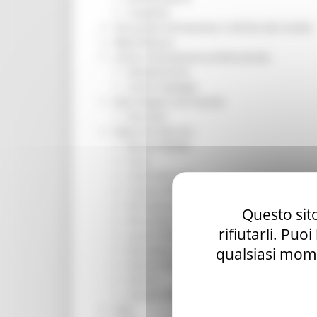
Trasporti
Istruzione Formazione e Diritto allo studio
l8perilfuturo
Lavoro Formazione professionale
Attività Eures
Centri Impiego
Marchigiani nel mondo
Racconti
Migranti Marche
Bandi PRIMM
Casa
Come fare per
Cultura PRIMM
Formazione professionale PRIMM
Questo sito
Istruzione PRIMM
rifiutarli. Puo
Lavoro PRIMM
Normativa PRIMM
qualsiasi mome
Salute PRIMM
Servizi
Sociale PRIMM
ODS