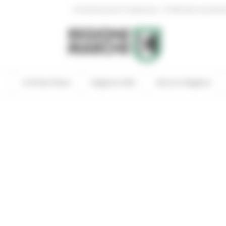
|
Amministrazione Trasparente
Profilo del committen
In Primo Piano
Regione Utile
Entra in Regione