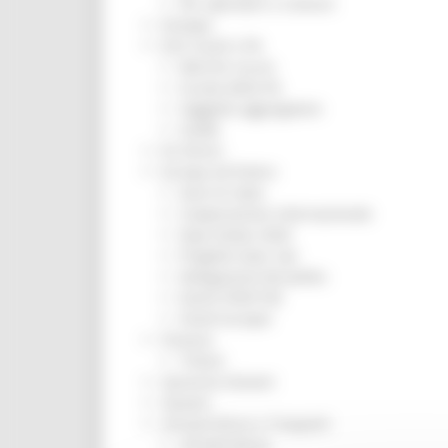
Per operatori e Comuni
Energia
Enti Locali e PA
Marche sicure
Scuola della PA
Soggetto aggregatore
SUAM
EU Direct
Europa ed Estero
Aiuti di stato
Cooperazione internazionale
Expo Dubai 2020
Progetto Gear Up!
Delegazione Bruxelles
Eventi FESR FSE
Fondi Europei
Finanze
Tributi
Garanzia Giovani
Giovani
Infrastrutture e Trasporti
Infrastrutture