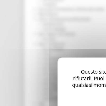
Trasporti
Istruzione Formazione e Diritto allo studio
l8perilfuturo
Lavoro Formazione professionale
Attività Eures
Centri Impiego
Marchigiani nel mondo
Racconti
Migranti Marche
Bandi PRIMM
Casa
Come fare per
Cultura PRIMM
Formazione professionale PRIMM
Questo sito
Istruzione PRIMM
rifiutarli. Puo
Lavoro PRIMM
Normativa PRIMM
qualsiasi mome
Salute PRIMM
Servizi
Sociale PRIMM
ODS