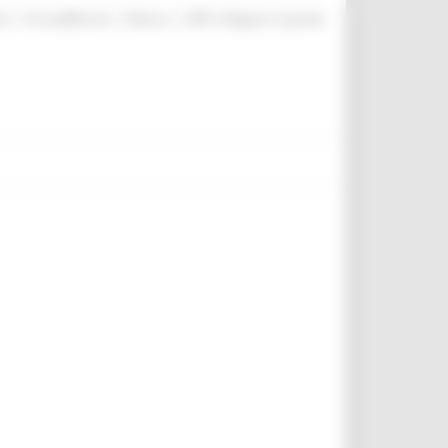
|
|
|
te
ProcediMarche
Rubrica
URP: la Regione risponde