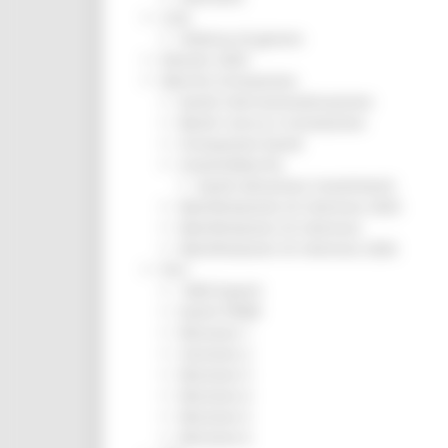
CUG
Violenza di genere
Elezioni 2025
Marche Innovazione
bandi internazionalizzazione
Bandi ricerca e innovazione
Innovazione bandi
InvestinMarche
bandi attrazione investimenti
Manifestazione di interesse 2025
Manifestazioni di interesse
Manifestazioni di interesse 2026
Pnrr
1000 Esperti
Eventi PNRR
Missione 1
missione 2
Missione 3
Missione 4
Missione 5
Missione 6