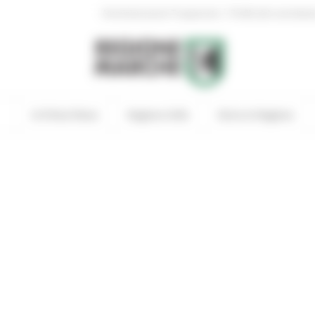
|
Amministrazione Trasparente
Profilo del committen
In Primo Piano
Regione Utile
Entra in Regione