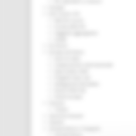
Per operatori e Comuni
Energia
Enti Locali e PA
Marche sicure
Scuola della PA
Soggetto aggregatore
SUAM
EU Direct
Europa ed Estero
Aiuti di stato
Cooperazione internazionale
Expo Dubai 2020
Progetto Gear Up!
Delegazione Bruxelles
Eventi FESR FSE
Fondi Europei
Finanze
Tributi
Garanzia Giovani
Giovani
Infrastrutture e Trasporti
Infrastrutture