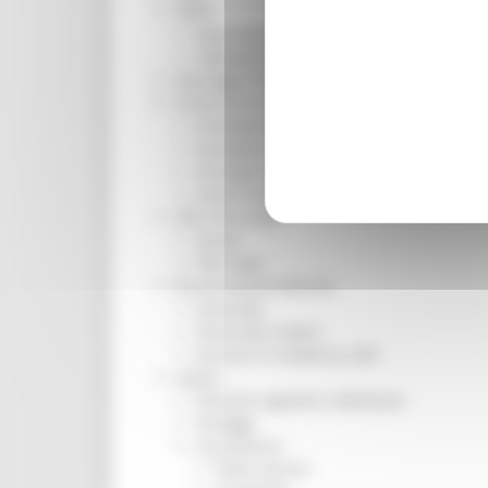
ORPS
Appuntamenti
Segnalazioni
Paesaggio Territorio Urbanistica
Protezione Civile
Emergenza Alluvione 2022
Emergenza alluvione settembre 2024
Emergenza Ucraina
Eventi metereologici Maggio 2023
PSR 2014-2020
Eventi
PSR news
Ricostruzione Marche
Interviste
Storie dal cratere
Annunci in evidenza USR
Salute
Disturbi cognitivi e demenze
Sorteggi
Coronavirus
Piano vaccini