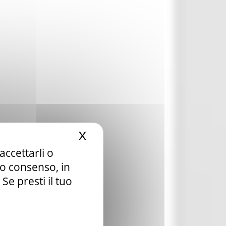
X
Nascondi il banner dei c
accettarli o
tuo consenso, in
e presti il tuo