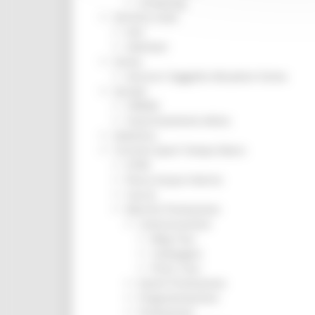
Screening
Servizio Civile
Enti
Volontari
Sisma
Annunci Soggetto Attuatore Sisma
Sociale
CRRDD
Invecchiamento Attivo
Statistica
Turismo Sport Tempo libero
ATIM
Pesca Acque Interne
Caccia
Marche Promozione
Comunicazione
Blog Tour
Campagne
Press Tour
Eventi Promozione
Programmazione
Promozione