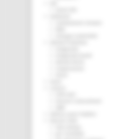
ZES
Eventi ZES
Ambiente
Cambiamenti climatici
REM
Sviluppo sostenibile
Attività Produttive
Artigianato
Artigianato bandi
Attività Ittiche
Cooperazione
Storie
Avvisi
Cultura
GTM 2021
Itinerari CulturaSmart
SBM
Edilizia Lavori Pubblici
Elezioni 2020
Sala stampa
per Candidati