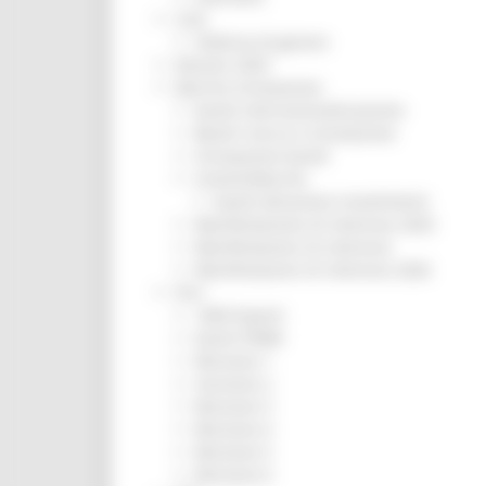
CUG
Violenza di genere
Elezioni 2025
Marche Innovazione
bandi internazionalizzazione
Bandi ricerca e innovazione
Innovazione bandi
InvestinMarche
bandi attrazione investimenti
Manifestazione di interesse 2025
Manifestazioni di interesse
Manifestazioni di interesse 2026
Pnrr
1000 Esperti
Eventi PNRR
Missione 1
missione 2
Missione 3
Missione 4
Missione 5
Missione 6