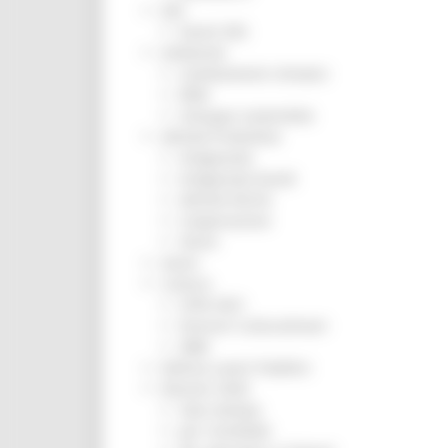
ZES
Eventi ZES
Ambiente
Cambiamenti climatici
REM
Sviluppo sostenibile
Attività Produttive
Artigianato
Artigianato bandi
Attività Ittiche
Cooperazione
Storie
Avvisi
Cultura
GTM 2021
Itinerari CulturaSmart
SBM
Edilizia Lavori Pubblici
Elezioni 2020
Sala stampa
per Candidati