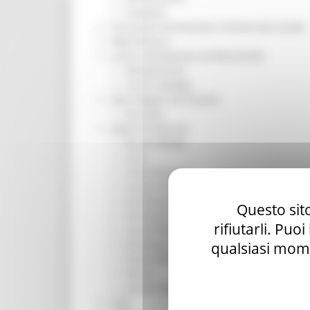
Trasporti
Istruzione Formazione e Diritto allo studio
l8perilfuturo
Lavoro Formazione professionale
Attività Eures
Centri Impiego
Marchigiani nel mondo
Racconti
Migranti Marche
Bandi PRIMM
Casa
Come fare per
Cultura PRIMM
Formazione professionale PRIMM
Questo sito
Istruzione PRIMM
rifiutarli. Puo
Lavoro PRIMM
Normativa PRIMM
qualsiasi mome
Salute PRIMM
Servizi
Sociale PRIMM
ODS