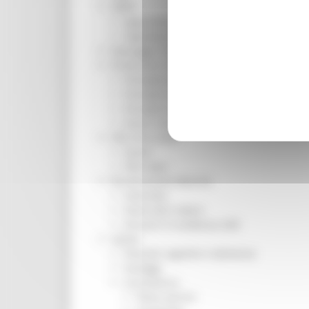
ORPS
Appuntamenti
Segnalazioni
Paesaggio Territorio Urbanistica
Protezione Civile
Emergenza Alluvione 2022
Emergenza alluvione settembre 2024
Emergenza Ucraina
Eventi metereologici Maggio 2023
PSR 2014-2020
Eventi
PSR news
Ricostruzione Marche
Interviste
Storie dal cratere
Annunci in evidenza USR
Salute
Disturbi cognitivi e demenze
Sorteggi
Coronavirus
Piano vaccini