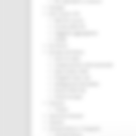
Per operatori e Comuni
Energia
Enti Locali e PA
Marche sicure
Scuola della PA
Soggetto aggregatore
SUAM
EU Direct
Europa ed Estero
Aiuti di stato
Cooperazione internazionale
Expo Dubai 2020
Progetto Gear Up!
Delegazione Bruxelles
Eventi FESR FSE
Fondi Europei
Finanze
Tributi
Garanzia Giovani
Giovani
Infrastrutture e Trasporti
Infrastrutture