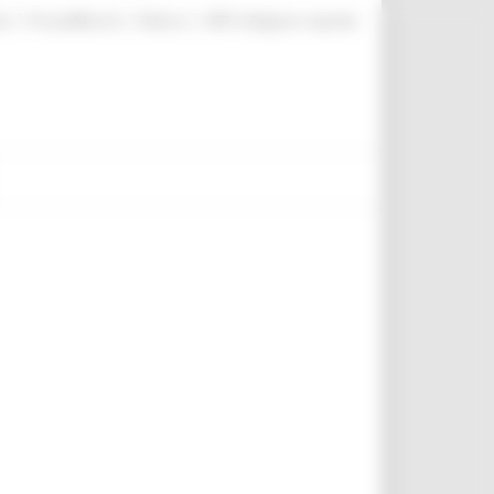
|
|
|
te
ProcediMarche
Rubrica
URP: la Regione risponde