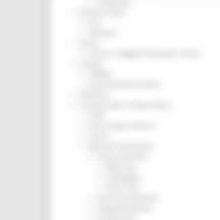
Screening
Servizio Civile
Enti
Volontari
Sisma
Annunci Soggetto Attuatore Sisma
Sociale
CRRDD
Invecchiamento Attivo
Statistica
Turismo Sport Tempo libero
ATIM
Pesca Acque Interne
Caccia
Marche Promozione
Comunicazione
Blog Tour
Campagne
Press Tour
Eventi Promozione
Programmazione
Promozione