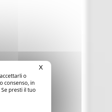
X
Nascondi il banner dei c
accettarli o
tuo consenso, in
e presti il tuo