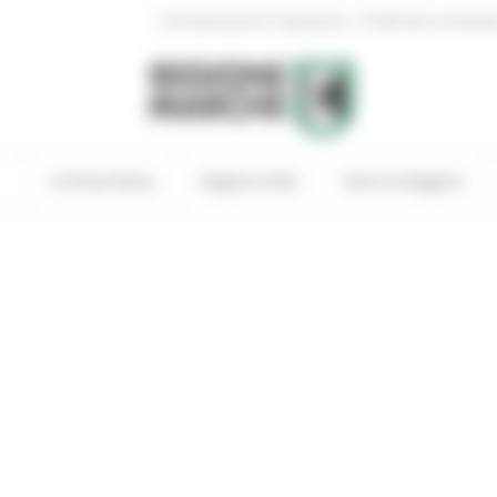
|
Amministrazione Trasparente
Profilo del committen
In Primo Piano
Regione Utile
Entra in Regione