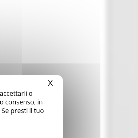
X
Nascondi il banner dei c
accettarli o
tuo consenso, in
e presti il tuo