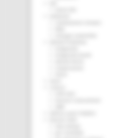
ZES
Eventi ZES
Ambiente
Cambiamenti climatici
REM
Sviluppo sostenibile
Attività Produttive
Artigianato
Artigianato bandi
Attività Ittiche
Cooperazione
Storie
Avvisi
Cultura
GTM 2021
Itinerari CulturaSmart
SBM
Edilizia Lavori Pubblici
Elezioni 2020
Sala stampa
per Candidati