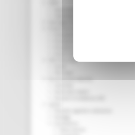
ORPS
Appuntamenti
Segnalazioni
Paesaggio Territorio Urbanistica
Protezione Civile
Emergenza Alluvione 2022
Emergenza alluvione settembre 2024
Emergenza Ucraina
Eventi metereologici Maggio 2023
PSR 2014-2020
Eventi
PSR news
Ricostruzione Marche
Interviste
Storie dal cratere
Annunci in evidenza USR
Salute
Disturbi cognitivi e demenze
Sorteggi
Coronavirus
Piano vaccini