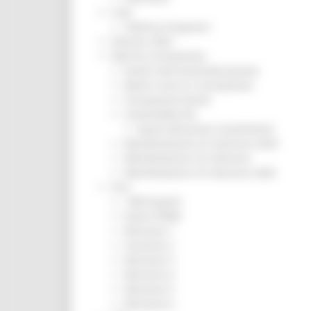
CUG
Violenza di genere
Elezioni 2025
Marche Innovazione
bandi internazionalizzazione
Bandi ricerca e innovazione
Innovazione bandi
InvestinMarche
bandi attrazione investimenti
Manifestazione di interesse 2025
Manifestazioni di interesse
Manifestazioni di interesse 2026
Pnrr
1000 Esperti
Eventi PNRR
Missione 1
missione 2
Missione 3
Missione 4
Missione 5
Missione 6