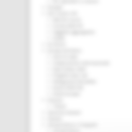
Per operatori e Comuni
Energia
Enti Locali e PA
Marche sicure
Scuola della PA
Soggetto aggregatore
SUAM
EU Direct
Europa ed Estero
Aiuti di stato
Cooperazione internazionale
Expo Dubai 2020
Progetto Gear Up!
Delegazione Bruxelles
Eventi FESR FSE
Fondi Europei
Finanze
Tributi
Garanzia Giovani
Giovani
Infrastrutture e Trasporti
Infrastrutture