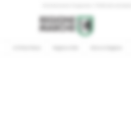
|
Amministrazione Trasparente
Profilo del committen
In Primo Piano
Regione Utile
Entra in Regione