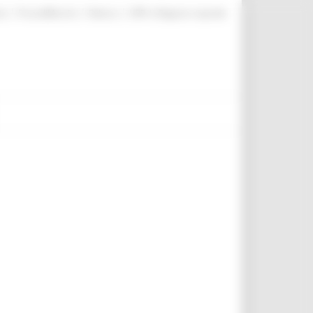
|
|
|
te
ProcediMarche
Rubrica
URP: la Regione risponde