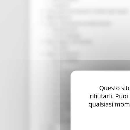
Trasporti
Istruzione Formazione e Diritto allo studio
l8perilfuturo
Lavoro Formazione professionale
Attività Eures
Centri Impiego
Marchigiani nel mondo
Racconti
Migranti Marche
Bandi PRIMM
Casa
Come fare per
Cultura PRIMM
Formazione professionale PRIMM
Questo sito
Istruzione PRIMM
rifiutarli. Puo
Lavoro PRIMM
Normativa PRIMM
qualsiasi mome
Salute PRIMM
Servizi
Sociale PRIMM
ODS