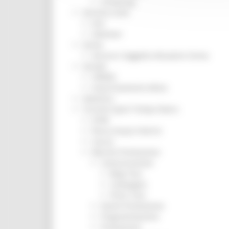
Screening
Servizio Civile
Enti
Volontari
Sisma
Annunci Soggetto Attuatore Sisma
Sociale
CRRDD
Invecchiamento Attivo
Statistica
Turismo Sport Tempo libero
ATIM
Pesca Acque Interne
Caccia
Marche Promozione
Comunicazione
Blog Tour
Campagne
Press Tour
Eventi Promozione
Programmazione
Promozione