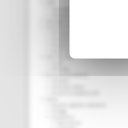
ORPS
Appuntamenti
Segnalazioni
Paesaggio Territorio Urbanistica
Protezione Civile
Emergenza Alluvione 2022
Emergenza alluvione settembre 2024
Emergenza Ucraina
Eventi metereologici Maggio 2023
PSR 2014-2020
Eventi
PSR news
Ricostruzione Marche
Interviste
Storie dal cratere
Annunci in evidenza USR
Salute
Disturbi cognitivi e demenze
Sorteggi
Coronavirus
Piano vaccini