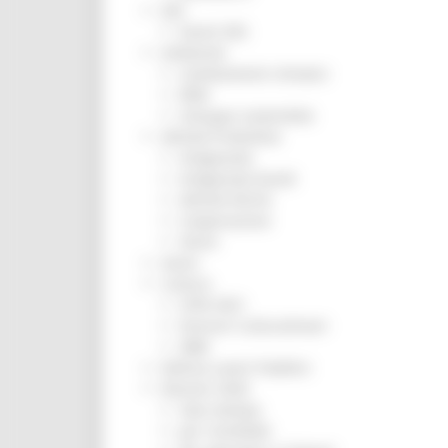
ZES
Eventi ZES
Ambiente
Cambiamenti climatici
REM
Sviluppo sostenibile
Attività Produttive
Artigianato
Artigianato bandi
Attività Ittiche
Cooperazione
Storie
Avvisi
Cultura
GTM 2021
Itinerari CulturaSmart
SBM
Edilizia Lavori Pubblici
Elezioni 2020
Sala stampa
per Candidati