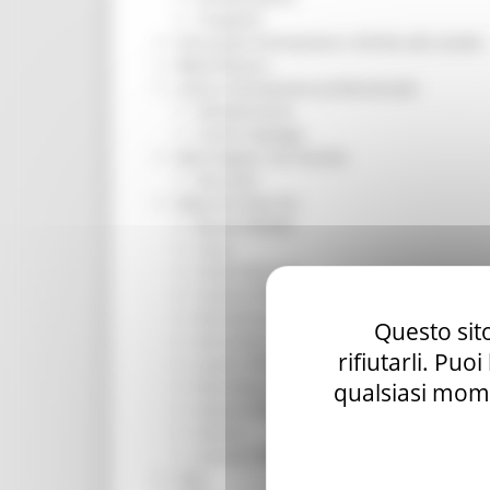
Trasporti
Istruzione Formazione e Diritto allo studio
l8perilfuturo
Lavoro Formazione professionale
Attività Eures
Centri Impiego
Marchigiani nel mondo
Racconti
Migranti Marche
Bandi PRIMM
Casa
Come fare per
Cultura PRIMM
Formazione professionale PRIMM
Questo sito
Istruzione PRIMM
rifiutarli. Puo
Lavoro PRIMM
Normativa PRIMM
qualsiasi mome
Salute PRIMM
Servizi
Sociale PRIMM
ODS