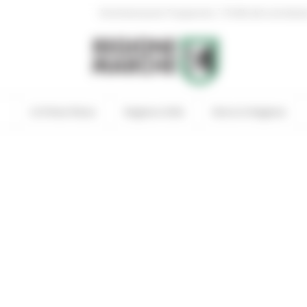
|
Amministrazione Trasparente
Profilo del committen
In Primo Piano
Regione Utile
Entra in Regione