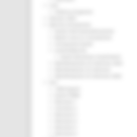
CUG
Violenza di genere
Elezioni 2025
Marche Innovazione
bandi internazionalizzazione
Bandi ricerca e innovazione
Innovazione bandi
InvestinMarche
bandi attrazione investimenti
Manifestazione di interesse 2025
Manifestazioni di interesse
Manifestazioni di interesse 2026
Pnrr
1000 Esperti
Eventi PNRR
Missione 1
missione 2
Missione 3
Missione 4
Missione 5
Missione 6