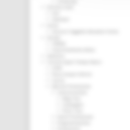
Screening
Servizio Civile
Enti
Volontari
Sisma
Annunci Soggetto Attuatore Sisma
Sociale
CRRDD
Invecchiamento Attivo
Statistica
Turismo Sport Tempo libero
ATIM
Pesca Acque Interne
Caccia
Marche Promozione
Comunicazione
Blog Tour
Campagne
Press Tour
Eventi Promozione
Programmazione
Promozione