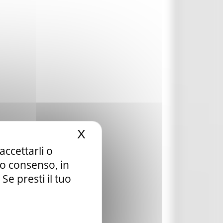
X
Nascondi il banner dei c
accettarli o
tuo consenso, in
e presti il tuo