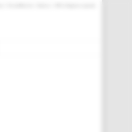
|
|
|
te
ProcediMarche
Rubrica
URP: la Regione risponde