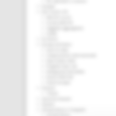
Per operatori e Comuni
Energia
Enti Locali e PA
Marche sicure
Scuola della PA
Soggetto aggregatore
SUAM
EU Direct
Europa ed Estero
Aiuti di stato
Cooperazione internazionale
Expo Dubai 2020
Progetto Gear Up!
Delegazione Bruxelles
Eventi FESR FSE
Fondi Europei
Finanze
Tributi
Garanzia Giovani
Giovani
Infrastrutture e Trasporti
Infrastrutture