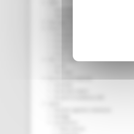
ORPS
Appuntamenti
Segnalazioni
Paesaggio Territorio Urbanistica
Protezione Civile
Emergenza Alluvione 2022
Emergenza alluvione settembre 2024
Emergenza Ucraina
Eventi metereologici Maggio 2023
PSR 2014-2020
Eventi
PSR news
Ricostruzione Marche
Interviste
Storie dal cratere
Annunci in evidenza USR
Salute
Disturbi cognitivi e demenze
Sorteggi
Coronavirus
Piano vaccini