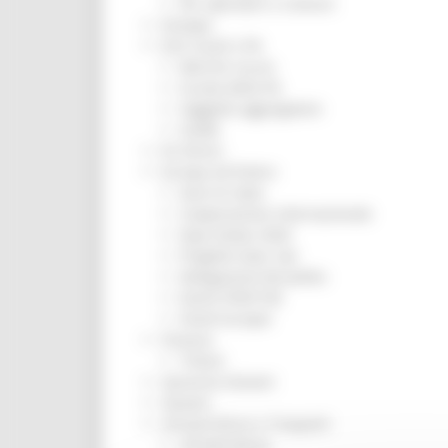
Per operatori e Comuni
Energia
Enti Locali e PA
Marche sicure
Scuola della PA
Soggetto aggregatore
SUAM
EU Direct
Europa ed Estero
Aiuti di stato
Cooperazione internazionale
Expo Dubai 2020
Progetto Gear Up!
Delegazione Bruxelles
Eventi FESR FSE
Fondi Europei
Finanze
Tributi
Garanzia Giovani
Giovani
Infrastrutture e Trasporti
Infrastrutture