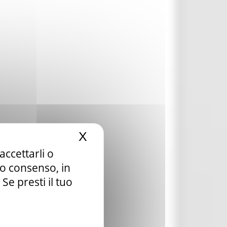
X
Nascondi il banner dei c
accettarli o
tuo consenso, in
e presti il tuo