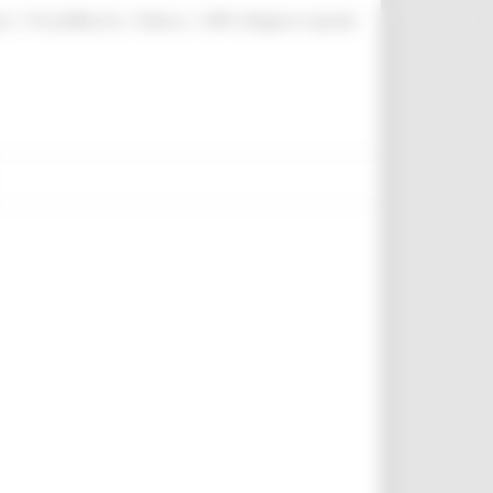
|
|
|
te
ProcediMarche
Rubrica
URP: la Regione risponde