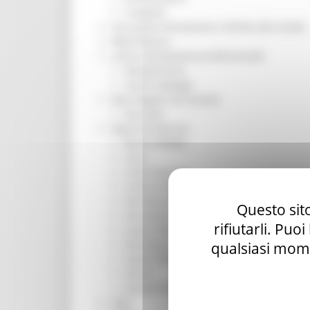
Trasporti
Istruzione Formazione e Diritto allo studio
l8perilfuturo
Lavoro Formazione professionale
Attività Eures
Centri Impiego
Marchigiani nel mondo
Racconti
Migranti Marche
Bandi PRIMM
Casa
Come fare per
Cultura PRIMM
Formazione professionale PRIMM
Questo sito
Istruzione PRIMM
rifiutarli. Puo
Lavoro PRIMM
Normativa PRIMM
qualsiasi mome
Salute PRIMM
Servizi
Sociale PRIMM
ODS