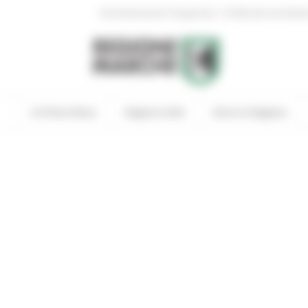
|
Amministrazione Trasparente
Profilo del committen
In Primo Piano
Regione Utile
Entra in Regione