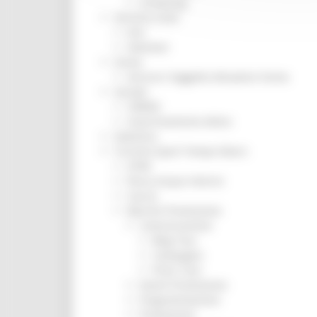
Screening
Servizio Civile
Enti
Volontari
Sisma
Annunci Soggetto Attuatore Sisma
Sociale
CRRDD
Invecchiamento Attivo
Statistica
Turismo Sport Tempo libero
ATIM
Pesca Acque Interne
Caccia
Marche Promozione
Comunicazione
Blog Tour
Campagne
Press Tour
Eventi Promozione
Programmazione
Promozione