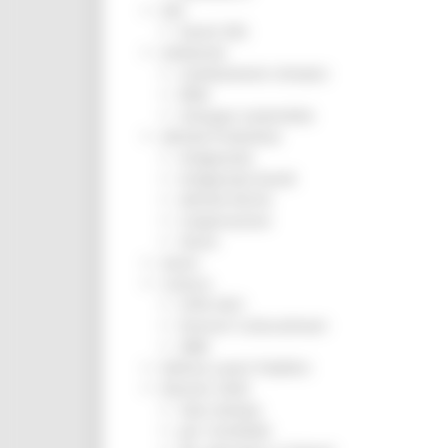
ZES
Eventi ZES
Ambiente
Cambiamenti climatici
REM
Sviluppo sostenibile
Attività Produttive
Artigianato
Artigianato bandi
Attività Ittiche
Cooperazione
Storie
Avvisi
Cultura
GTM 2021
Itinerari CulturaSmart
SBM
Edilizia Lavori Pubblici
Elezioni 2020
Sala stampa
per Candidati