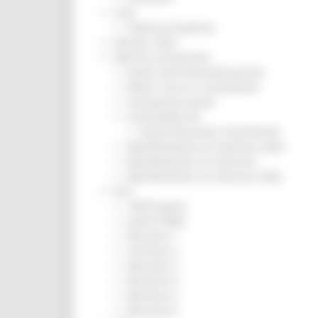
CUG
Violenza di genere
Elezioni 2025
Marche Innovazione
bandi internazionalizzazione
Bandi ricerca e innovazione
Innovazione bandi
InvestinMarche
bandi attrazione investimenti
Manifestazione di interesse 2025
Manifestazioni di interesse
Manifestazioni di interesse 2026
Pnrr
1000 Esperti
Eventi PNRR
Missione 1
missione 2
Missione 3
Missione 4
Missione 5
Missione 6