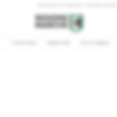
|
Amministrazione Trasparente
Profilo del committen
In Primo Piano
Regione Utile
Entra in Regione