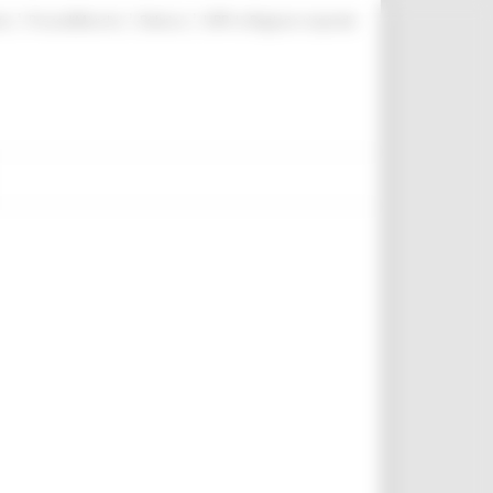
|
|
|
te
ProcediMarche
Rubrica
URP: la Regione risponde