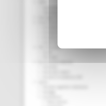
ORPS
Appuntamenti
Segnalazioni
Paesaggio Territorio Urbanistica
Protezione Civile
Emergenza Alluvione 2022
Emergenza alluvione settembre 2024
Emergenza Ucraina
Eventi metereologici Maggio 2023
PSR 2014-2020
Eventi
PSR news
Ricostruzione Marche
Interviste
Storie dal cratere
Annunci in evidenza USR
Salute
Disturbi cognitivi e demenze
Sorteggi
Coronavirus
Piano vaccini