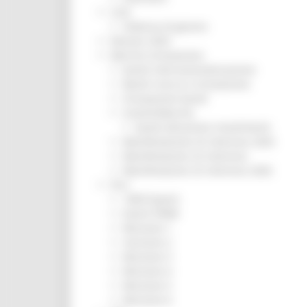
CUG
Violenza di genere
Elezioni 2025
Marche Innovazione
bandi internazionalizzazione
Bandi ricerca e innovazione
Innovazione bandi
InvestinMarche
bandi attrazione investimenti
Manifestazione di interesse 2025
Manifestazioni di interesse
Manifestazioni di interesse 2026
Pnrr
1000 Esperti
Eventi PNRR
Missione 1
missione 2
Missione 3
Missione 4
Missione 5
Missione 6