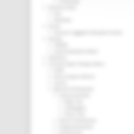
Screening
Servizio Civile
Enti
Volontari
Sisma
Annunci Soggetto Attuatore Sisma
Sociale
CRRDD
Invecchiamento Attivo
Statistica
Turismo Sport Tempo libero
ATIM
Pesca Acque Interne
Caccia
Marche Promozione
Comunicazione
Blog Tour
Campagne
Press Tour
Eventi Promozione
Programmazione
Promozione