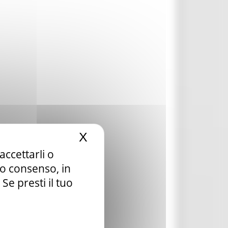
X
Nascondi il banner dei c
accettarli o
tuo consenso, in
e presti il tuo