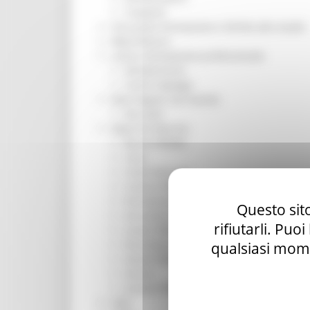
Trasporti
Istruzione Formazione e Diritto allo studio
l8perilfuturo
Lavoro Formazione professionale
Attività Eures
Centri Impiego
Marchigiani nel mondo
Racconti
Migranti Marche
Bandi PRIMM
Casa
Come fare per
Cultura PRIMM
Formazione professionale PRIMM
Questo sito
Istruzione PRIMM
rifiutarli. Puo
Lavoro PRIMM
Normativa PRIMM
qualsiasi mome
Salute PRIMM
Servizi
Sociale PRIMM
ODS