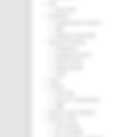
ZES
Eventi ZES
Ambiente
Cambiamenti climatici
REM
Sviluppo sostenibile
Attività Produttive
Artigianato
Artigianato bandi
Attività Ittiche
Cooperazione
Storie
Avvisi
Cultura
GTM 2021
Itinerari CulturaSmart
SBM
Edilizia Lavori Pubblici
Elezioni 2020
Sala stampa
per Candidati