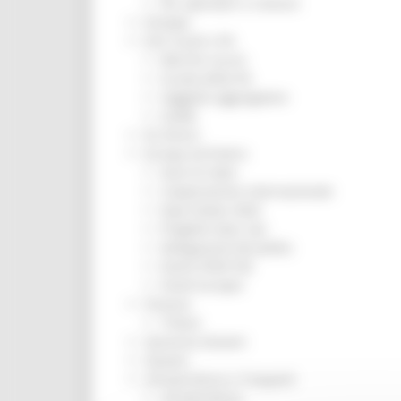
Per operatori e Comuni
Energia
Enti Locali e PA
Marche sicure
Scuola della PA
Soggetto aggregatore
SUAM
EU Direct
Europa ed Estero
Aiuti di stato
Cooperazione internazionale
Expo Dubai 2020
Progetto Gear Up!
Delegazione Bruxelles
Eventi FESR FSE
Fondi Europei
Finanze
Tributi
Garanzia Giovani
Giovani
Infrastrutture e Trasporti
Infrastrutture