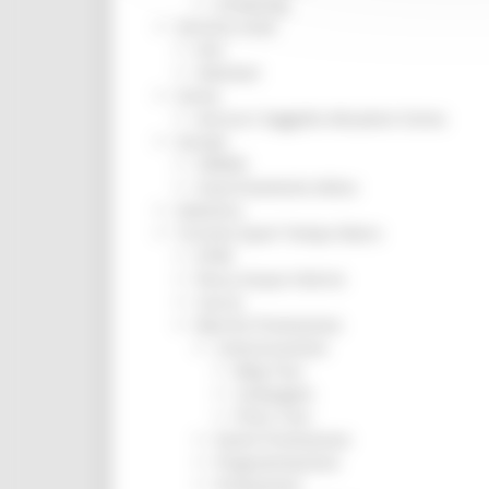
Screening
Servizio Civile
Enti
Volontari
Sisma
Annunci Soggetto Attuatore Sisma
Sociale
CRRDD
Invecchiamento Attivo
Statistica
Turismo Sport Tempo libero
ATIM
Pesca Acque Interne
Caccia
Marche Promozione
Comunicazione
Blog Tour
Campagne
Press Tour
Eventi Promozione
Programmazione
Promozione