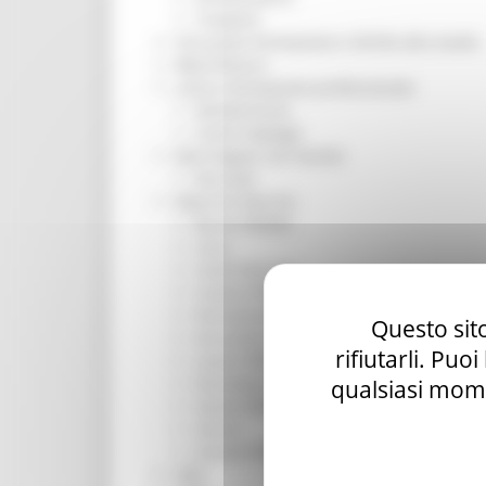
Trasporti
Istruzione Formazione e Diritto allo studio
l8perilfuturo
Lavoro Formazione professionale
Attività Eures
Centri Impiego
Marchigiani nel mondo
Racconti
Migranti Marche
Bandi PRIMM
Casa
Come fare per
Cultura PRIMM
Formazione professionale PRIMM
Questo sito
Istruzione PRIMM
rifiutarli. Puo
Lavoro PRIMM
Normativa PRIMM
qualsiasi mome
Salute PRIMM
Servizi
Sociale PRIMM
ODS