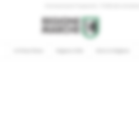
|
Amministrazione Trasparente
Profilo del committen
In Primo Piano
Regione Utile
Entra in Regione