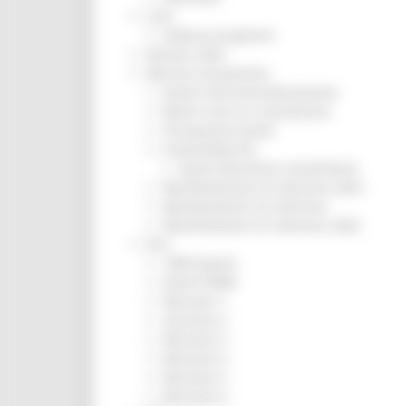
CUG
Violenza di genere
Elezioni 2025
Marche Innovazione
bandi internazionalizzazione
Bandi ricerca e innovazione
Innovazione bandi
InvestinMarche
bandi attrazione investimenti
Manifestazione di interesse 2025
Manifestazioni di interesse
Manifestazioni di interesse 2026
Pnrr
1000 Esperti
Eventi PNRR
Missione 1
missione 2
Missione 3
Missione 4
Missione 5
Missione 6