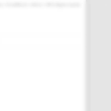
|
|
|
te
ProcediMarche
Rubrica
URP: la Regione risponde