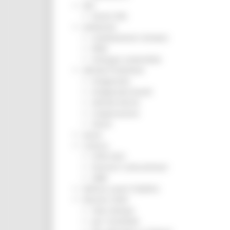
ZES
Eventi ZES
Ambiente
Cambiamenti climatici
REM
Sviluppo sostenibile
Attività Produttive
Artigianato
Artigianato bandi
Attività Ittiche
Cooperazione
Storie
Avvisi
Cultura
GTM 2021
Itinerari CulturaSmart
SBM
Edilizia Lavori Pubblici
Elezioni 2020
Sala stampa
per Candidati