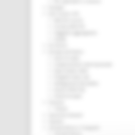
Per operatori e Comuni
Energia
Enti Locali e PA
Marche sicure
Scuola della PA
Soggetto aggregatore
SUAM
EU Direct
Europa ed Estero
Aiuti di stato
Cooperazione internazionale
Expo Dubai 2020
Progetto Gear Up!
Delegazione Bruxelles
Eventi FESR FSE
Fondi Europei
Finanze
Tributi
Garanzia Giovani
Giovani
Infrastrutture e Trasporti
Infrastrutture