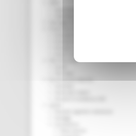
ORPS
Appuntamenti
Segnalazioni
Paesaggio Territorio Urbanistica
Protezione Civile
Emergenza Alluvione 2022
Emergenza alluvione settembre 2024
Emergenza Ucraina
Eventi metereologici Maggio 2023
PSR 2014-2020
Eventi
PSR news
Ricostruzione Marche
Interviste
Storie dal cratere
Annunci in evidenza USR
Salute
Disturbi cognitivi e demenze
Sorteggi
Coronavirus
Piano vaccini