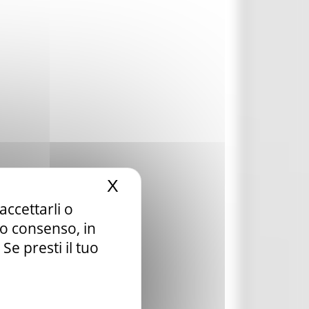
X
Nascondi il banner dei c
accettarli o
tuo consenso, in
e presti il tuo