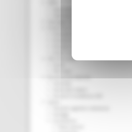
ORPS
Appuntamenti
Segnalazioni
Paesaggio Territorio Urbanistica
Protezione Civile
Emergenza Alluvione 2022
Emergenza alluvione settembre 2024
Emergenza Ucraina
Eventi metereologici Maggio 2023
PSR 2014-2020
Eventi
PSR news
Ricostruzione Marche
Interviste
Storie dal cratere
Annunci in evidenza USR
Salute
Disturbi cognitivi e demenze
Sorteggi
Coronavirus
Piano vaccini