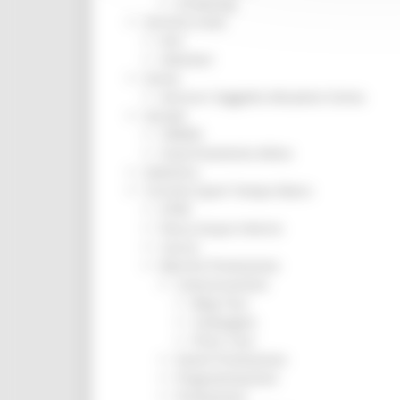
Screening
Servizio Civile
Enti
Volontari
Sisma
Annunci Soggetto Attuatore Sisma
Sociale
CRRDD
Invecchiamento Attivo
Statistica
Turismo Sport Tempo libero
ATIM
Pesca Acque Interne
Caccia
Marche Promozione
Comunicazione
Blog Tour
Campagne
Press Tour
Eventi Promozione
Programmazione
Promozione