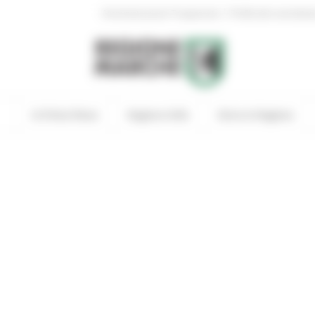
|
Amministrazione Trasparente
Profilo del committen
In Primo Piano
Regione Utile
Entra in Regione