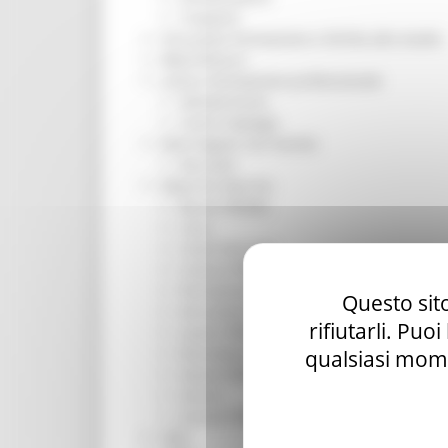
Trasporti
Istruzione Formazione e Diritto allo studio
l8perilfuturo
Lavoro Formazione professionale
Attività Eures
Centri Impiego
Marchigiani nel mondo
Racconti
Migranti Marche
Bandi PRIMM
Casa
Come fare per
Cultura PRIMM
Formazione professionale PRIMM
Questo sito
Istruzione PRIMM
rifiutarli. Puo
Lavoro PRIMM
Normativa PRIMM
qualsiasi mome
Salute PRIMM
Servizi
Sociale PRIMM
ODS