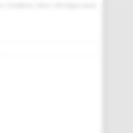
|
|
|
te
ProcediMarche
Rubrica
URP: la Regione risponde