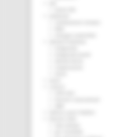
ZES
Eventi ZES
Ambiente
Cambiamenti climatici
REM
Sviluppo sostenibile
Attività Produttive
Artigianato
Artigianato bandi
Attività Ittiche
Cooperazione
Storie
Avvisi
Cultura
GTM 2021
Itinerari CulturaSmart
SBM
Edilizia Lavori Pubblici
Elezioni 2020
Sala stampa
per Candidati