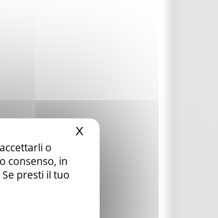
X
Nascondi il banner dei c
accettarli o
tuo consenso, in
e presti il tuo