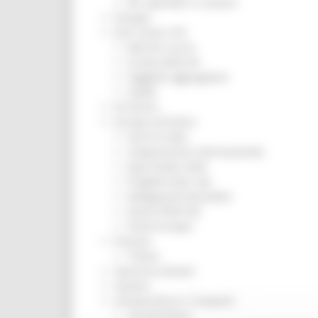
Per operatori e Comuni
Energia
Enti Locali e PA
Marche sicure
Scuola della PA
Soggetto aggregatore
SUAM
EU Direct
Europa ed Estero
Aiuti di stato
Cooperazione internazionale
Expo Dubai 2020
Progetto Gear Up!
Delegazione Bruxelles
Eventi FESR FSE
Fondi Europei
Finanze
Tributi
Garanzia Giovani
Giovani
Infrastrutture e Trasporti
Infrastrutture