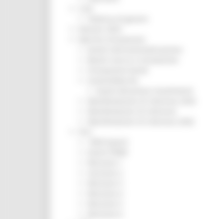
CUG
Violenza di genere
Elezioni 2025
Marche Innovazione
bandi internazionalizzazione
Bandi ricerca e innovazione
Innovazione bandi
InvestinMarche
bandi attrazione investimenti
Manifestazione di interesse 2025
Manifestazioni di interesse
Manifestazioni di interesse 2026
Pnrr
1000 Esperti
Eventi PNRR
Missione 1
missione 2
Missione 3
Missione 4
Missione 5
Missione 6