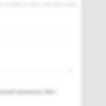
|
|
|
te
ProcediMarche
Rubrica
URP: la Regione risponde
retarli attraverso i film "