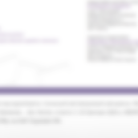
bi neuropsichiatrici. Conoscerli ed interpretarli attraverso i f
 Demenze , - Ast. Fermo- si terrà il 25 Gennaio 2025 a MON
M), via Dell’ Ospedale 9/B .