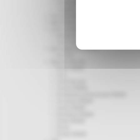
Infrastrutture
Trasporti
Istruzione Formazione e Diritto allo studio
l8perilfuturo
Lavoro Formazione professionale
Attività Eures
Centri Impiego
Marchigiani nel mondo
Racconti
Migranti Marche
Bandi PRIMM
Casa
Come fare per
Cultura PRIMM
Formazione professionale PRIMM
Istruzione PRIMM
Lavoro PRIMM
Normativa PRIMM
Salute PRIMM
Servizi
Sociale PRIMM