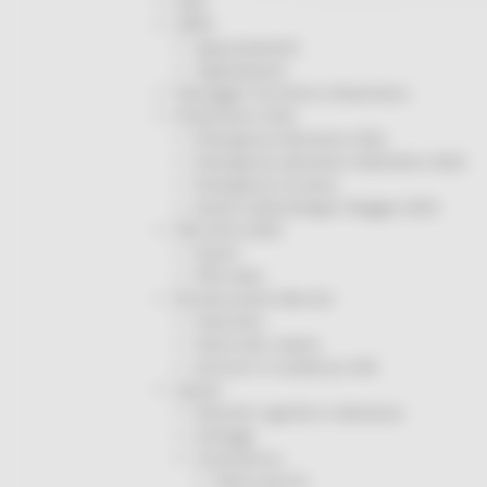
ODS
ORPS
Appuntamenti
Segnalazioni
Paesaggio Territorio Urbanistica
Protezione Civile
Emergenza Alluvione 2022
Emergenza alluvione settembre 2024
Emergenza Ucraina
Eventi metereologici Maggio 2023
PSR 2014-2020
Eventi
PSR news
Ricostruzione Marche
Interviste
Storie dal cratere
Annunci in evidenza USR
Salute
Disturbi cognitivi e demenze
Sorteggi
Coronavirus
Piano vaccini