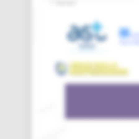
Interventi
CUG
Violenza di genere
Elezioni 2025
Marche Innovazione
bandi internazionalizzazione
Bandi ricerca e innovazione
Innovazione bandi
InvestinMarche
bandi attrazione investimenti
Manifestazione di interesse 2025
Manifestazioni di interesse
Manifestazioni di interesse 2026
Pnrr
1000 Esperti
Eventi PNRR
Missione 1
missione 2
Missione 3
Missione 4
Missione 5