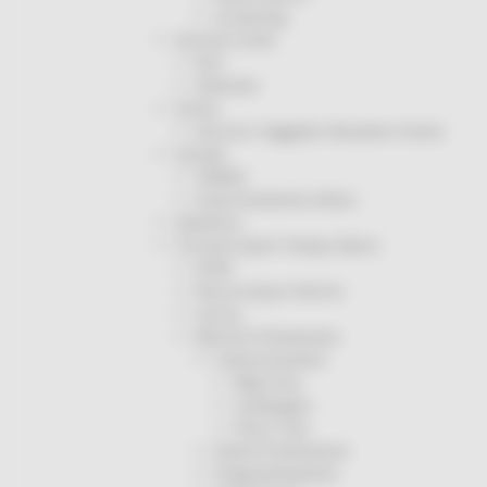
Screening
Servizio Civile
Enti
Volontari
Sisma
Annunci Soggetto Attuatore Sisma
Sociale
CRRDD
Invecchiamento Attivo
Statistica
Turismo Sport Tempo libero
ATIM
Pesca Acque Interne
Caccia
Marche Promozione
Comunicazione
Blog Tour
Campagne
Press Tour
Eventi Promozione
Programmazione