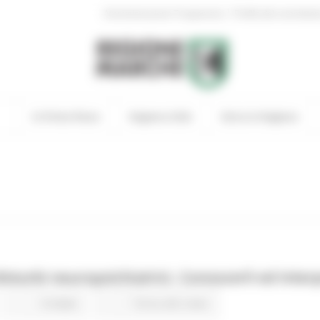
|
Amministrazione Trasparente
Profilo del committen
In Primo Piano
Regione Utile
Entra in Regione
 disturbi neuropsichiatrici. Conoscerli ed interp
8 views
Torna alle news