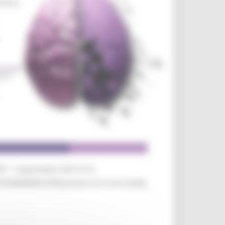
ilm " organizzato dal U.O.C.
TEGRANARO (FM) presso la Croce Gialla,