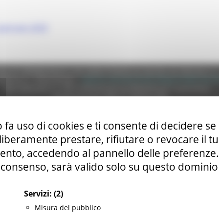
 gennaio 2025
e (CF 80008630420 P.IVA 00481070423) via Gentile da Fabriano, 9 
ella p.e.c. istituzionale :
regione.marche.protocollogiunta@emarche
Sito realizzato su CMS DotNetNuke by DotNetNuke Corporation
Autorizzazione SIAE n° 1225/I/1298
DUNS - Data Universal Numbering System: 514216030
 fa uso di cookies e ti consente di decidere se 
i liberamente prestare, rifiutare o revocare il 
tilizzo
|
Informativa TEAMS
|
Informativa sui Cookie
|
Accessibilit
nto, accedendo al pannello delle preferenze. S
consenso, sarà valido solo su questo dominio
Servizi:
(2)
Misura del pubblico