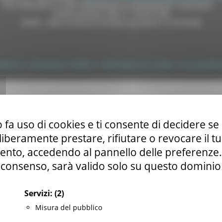
Sito realizzato su CMS DotNetNuke by DotNetNuke Corporation
Autorizzazione SIAE n° 1225/I/1298
DUNS - Data Universal Numbering System: 514216030
tilizzo
|
Informativa TEAMS
|
Informativa sui Cookie
|
Accessibilit
 fa uso di cookies e ti consente di decidere se 
i liberamente prestare, rifiutare o revocare il 
nto, accedendo al pannello delle preferenze. S
consenso, sarà valido solo su questo dominio
Servizi:
(2)
Misura del pubblico