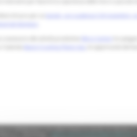
nterventi per favorire la ripartenza delle micro e piccole im
lioni di euro per un
bando, con scadenza il 24 novembre, co
dustriali dismessi
.
 e assessore alle attività produttive
Mirco Carloni
ha spiegat
o l'azienda
Baioni Crushing Plants Spa
, le opportunità del b
e (CF 80008630420 P.IVA 00481070423) via Gentile da Fabriano, 9 
ella p.e.c. istituzionale :
regione.marche.protocollogiunta@emarche