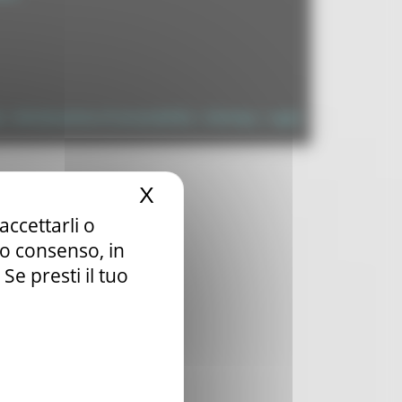
à
|
Dichiarazione di Accessibilità
|
Sitemap
|
Login
X
Nascondi il banner dei c
accettarli o
tuo consenso, in
e presti il tuo