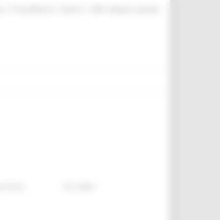
|
|
|
te
ProcediMarche
Rubrica
URP: la Regione risponde
rritorio
101 views