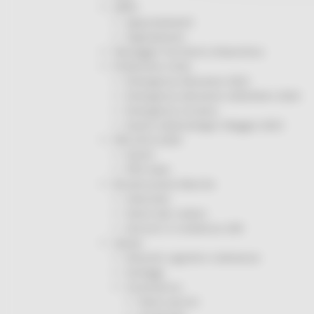
ORPS
Appuntamenti
Segnalazioni
Paesaggio Territorio Urbanistica
Protezione Civile
Emergenza Alluvione 2022
Emergenza alluvione settembre 2024
Emergenza Ucraina
Eventi metereologici Maggio 2023
PSR 2014-2020
Eventi
PSR news
Ricostruzione Marche
Interviste
Storie dal cratere
Annunci in evidenza USR
Salute
Disturbi cognitivi e demenze
Sorteggi
Coronavirus
Piano vaccini