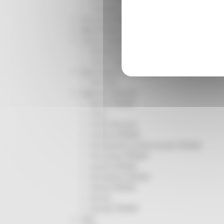
Trasporti
Istruzione Formazione e Diritto allo studio
l8perilfuturo
Lavoro Formazione professionale
Attività Eures
Centri Impiego
Marchigiani nel mondo
Racconti
Migranti Marche
Bandi PRIMM
Casa
Come fare per
Cultura PRIMM
Formazione professionale PRIMM
Istruzione PRIMM
Lavoro PRIMM
Normativa PRIMM
Salute PRIMM
Servizi
Sociale PRIMM
ODS