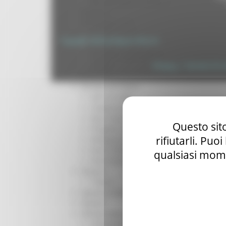
Per operatori e Comuni
Energia
Enti Locali e PA
Marche sicure
Copyright 2026 by Regione Marche
Scuola della PA
Soggetto aggregatore
SUAM
Privacy
|
Termini Di U
EU Direct
Europa ed Estero
Aiuti di stato
Cooperazione internazionale
Expo Dubai 2020
Questo sito
Progetto Gear Up!
rifiutarli. Puo
Delegazione Bruxelles
Eventi FESR FSE
qualsiasi mome
Fondi Europei
Finanze
Tributi
Garanzia Giovani
Giovani
Infrastrutture e Trasporti
Infrastrutture