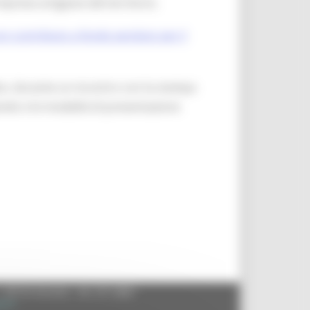
prese artigiane del territorio.
n contributo a fondo perduto per il
o, durante un incontro con la stampa
ando e le modalità di presentazione
- 60125 Ancona - tel. 071.8061
.it