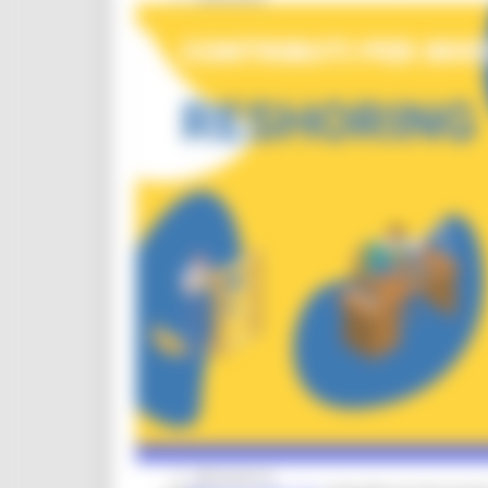
CUG
Violenza di genere
Elezioni 2025
Marche Innovazione
bandi internazionalizzazione
Bandi ricerca e innovazione
Innovazione bandi
InvestinMarche
bandi attrazione investimenti
Manifestazione di interesse 2025
Manifestazioni di interesse
Manifestazioni di interesse 2026
Pnrr
1000 Esperti
Eventi PNRR
Missione 1
missione 2
Missione 3
Missione 4
Missione 5
Missione 6