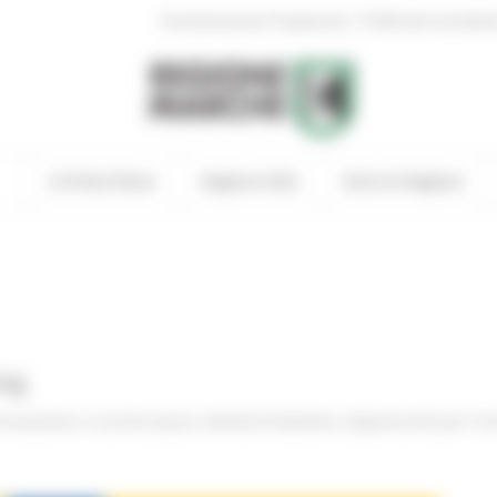
|
Amministrazione Trasparente
Profilo del committen
In Primo Piano
Regione Utile
Entra in Regione
ing
nnovazione
In primo piano
Attività Produttive
Opportunità per il te