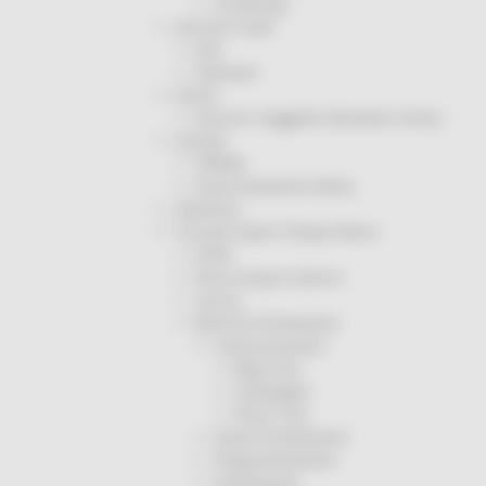
Screening
Servizio Civile
Enti
Volontari
Sisma
Annunci Soggetto Attuatore Sisma
Sociale
CRRDD
Invecchiamento Attivo
Statistica
Turismo Sport Tempo libero
ATIM
Pesca Acque Interne
Caccia
Marche Promozione
Comunicazione
Blog Tour
Campagne
Press Tour
Eventi Promozione
Programmazione
Promozione