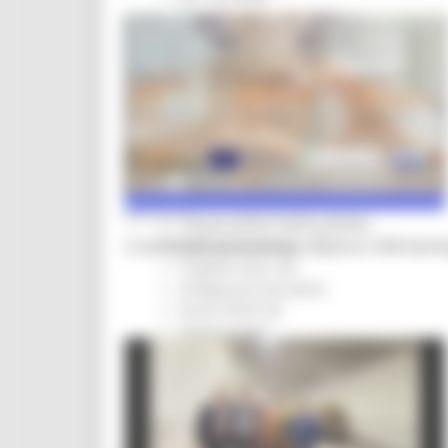
Per operatori e Comuni
Energia
Enti Locali e PA
Marche sicure
Scuola della PA
Soggetto aggregatore
SUAM
EU Direct
Europa ed Estero
Aiuti di stato
MERCOLEDÌ 15 LUGLIO 2026 06:30
Cooperazione internazionale
Conferenza stampa Banco Aliment
Expo Dubai 2020
Progetto Gear Up!
Delegazione Bruxelles
Eventi FESR FSE
Fondi Europei
Finanze
Tributi
Garanzia Giovani
Giovani
Infrastrutture e Trasporti