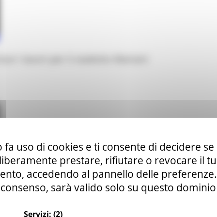
i i lavori per il viadotto Mariani
 fa uso di cookies e ti consente di decidere se 
i liberamente prestare, rifiutare o revocare il 
nto, accedendo al pannello delle preferenze. S
consenso, sarà valido solo su questo dominio
Servizi:
(2)
 serate finali di “MUSICULTURA 2026”