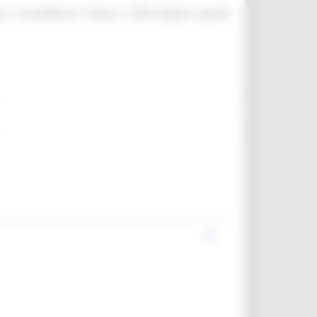
|
|
|
te
ProcediMarche
Rubrica
URP: la Regione risponde