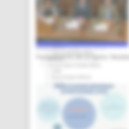
Screening
Servizio Civile
Enti
Volontari
Sisma
Annunci Soggetto Attuatore Sisma
Sociale
CRRDD
MERCOLEDÌ 17 GIUGNO 2026 05:00
Invecchiamento Attivo
Presentazione del progetto “Multile
Statistica
Turismo Sport Tempo libero
ATIM
Pesca Acque Interne
Caccia
Marche Promozione
Comunicazione
Blog Tour
Campagne
Press Tour
Eventi Promozione
Programmazione