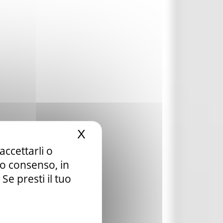
X
Nascondi il banner dei c
accettarli o
tuo consenso, in
e presti il tuo