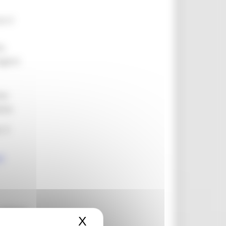
n il
e,
egioni
ive
ere:
 il
i
affidati
X
Nascondi il banner dei c