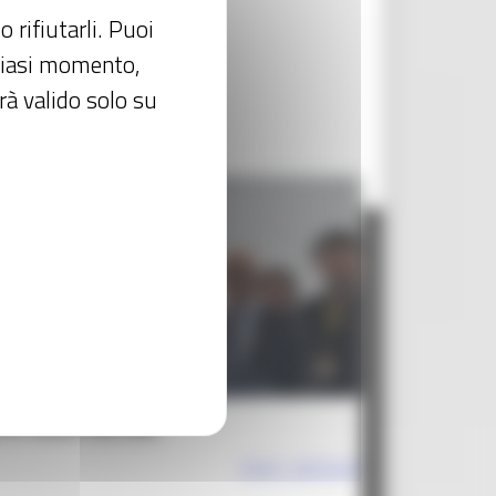
 rifiutarli. Puoi
lsiasi momento,
rà valido solo su
ire nuovi mercati
Vedi i dettagli