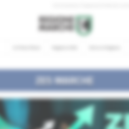
|
Amministrazione Trasparente
Profilo del comm
In Primo Piano
Regione Utile
Entra in Regione
ZES
MARCHE