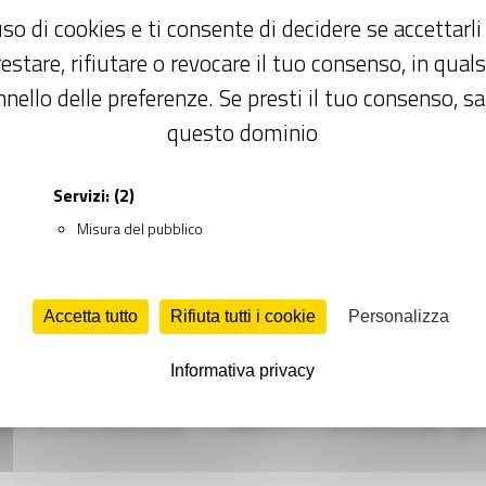
so di cookies e ti consente di decidere se accettarli o
estare, rifiutare o revocare il tuo consenso, in qua
nello delle preferenze. Se presti il tuo consenso, sa
questo dominio
Servizi:
(2)
Misura del pubblico
Accetta tutto
Rifiuta tutti i cookie
Personalizza
Informativa privacy
sse con la Germania: 14 imprese a Stoccarda per apr