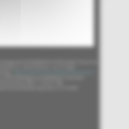
ta Regionale (CF 80008630420 P.IVA 00481070423) via
a Fabriano, 9 - 60125 Ancona - tel. 071.8061
zionale :
regione.marche.protocollogiunta@emarche.it
to su CMS DotNetNuke by DotNetNuke Corporation
Autorizzazione SIAE n° 1225/I/1298
ata Universal Numbering System: 514216030