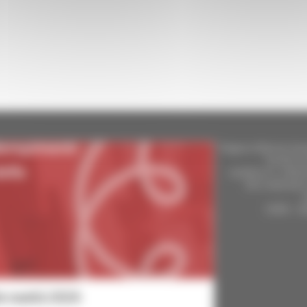
Regione Marche Giun
Gentile d
casella p.e.c. istitu
Sito realizza
DUNS - D
le novità 2026