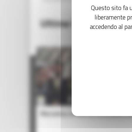
Questo sito fa u
liberamente pr
Ultime Notizie:
accedendo al pan
Meccanica, le Marche rafforzano l’a