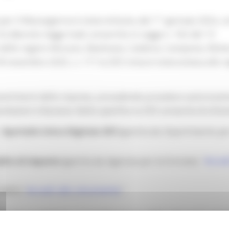
er il Mezzogiorno è stata istituita, dal 1° gennaio 2024, co
 (decreto-legge Sud), convertito in Legge n. 162 del 13
elle regioni Abruzzo, Basilicata, Calabria, Campania, Molis
 18 novembre 2025, n. 171 la ZES Unica è stata estesa alle r
investimenti delle imprese, prevedendo procedure autorizzat
volazioni tributarie. Nello specifico la ZES consente di otten
 Sportello Unico Digitale ZES
(gestita da: Dipartimento per
edito di imposta
(gestita da: Agenzia per le Entrate), “
Acced
 INPS) “
"
Accedi allo strumento
zzata: la gestione e il coordinamento degli interventi sono 
on gestiscono direttamente agevolazioni e semplificazioni.