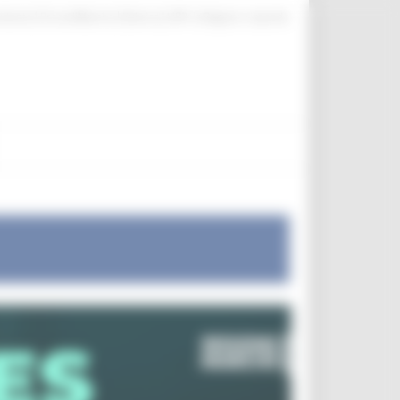
|
|
|
ittente
ProcediMarche
Rubrica
URP: la Regione risponde