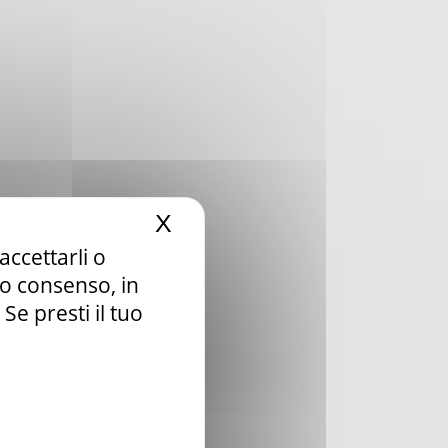
X
Nascondi il banner dei c
accettarli o
tuo consenso, in
e presti il tuo