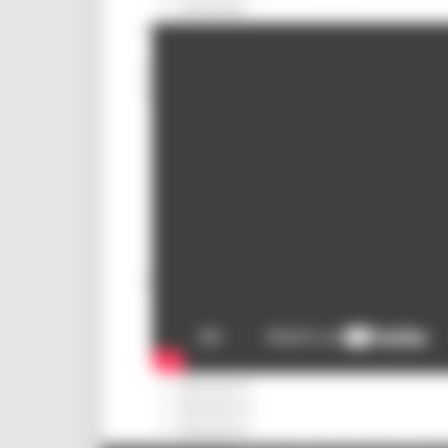
Interventi
CUG
Violenza di genere
Elezioni 2025
Marche Innovazione
bandi internazionalizzazione
Bandi ricerca e innovazione
Innovazione bandi
InvestinMarche
bandi attrazione investimenti
Manifestazione di interesse 2025
Manifestazioni di interesse
Manifestazioni di interesse 2026
Pnrr
1000 Esperti
Eventi PNRR
Missione 1
missione 2
Missione 3
Missione 4
Missione 5