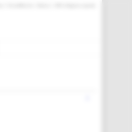
|
|
|
te
ProcediMarche
Rubrica
URP: la Regione risponde