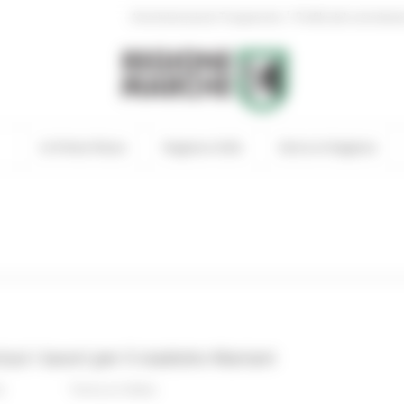
|
Amministrazione Trasparente
Profilo del committen
In Primo Piano
Regione Utile
Entra in Regione
i i lavori per il viadotto Mariani
s
Torna ai Video