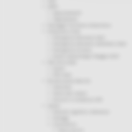
ODS
ORPS
Appuntamenti
Segnalazioni
Paesaggio Territorio Urbanistica
Protezione Civile
Emergenza Alluvione 2022
Emergenza alluvione settembre 2024
Emergenza Ucraina
Eventi metereologici Maggio 2023
PSR 2014-2020
Eventi
PSR news
Ricostruzione Marche
Interviste
Storie dal cratere
Annunci in evidenza USR
Salute
Disturbi cognitivi e demenze
Sorteggi
Coronavirus
Piano vaccini