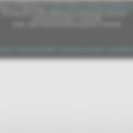
e (CF 80008630420 P.IVA 00481070423) via Gentile da Fabriano, 9 
ella p.e.c. istituzionale :
regione.marche.protocollogiunta@emarche
Sito realizzato su CMS DotNetNuke by DotNetNuke Corporation
Autorizzazione SIAE n° 1225/I/1298
DUNS - Data Universal Numbering System: 514216030
tilizzo
|
Informativa TEAMS
|
Informativa sui Cookie
|
Accessibilit