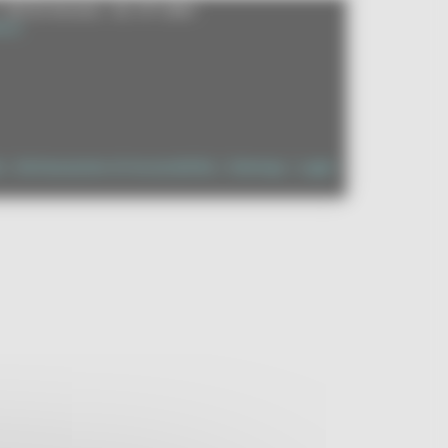
- 60125 Ancona - tel. 071.8061
.it
à
|
Dichiarazione di Accessibilità
|
Sitemap
|
Login