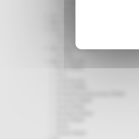
Infrastrutture
Trasporti
Istruzione Formazione e Diritto allo studio
l8perilfuturo
Lavoro Formazione professionale
Attività Eures
Centri Impiego
Marchigiani nel mondo
Racconti
Migranti Marche
Bandi PRIMM
Casa
Come fare per
Cultura PRIMM
Formazione professionale PRIMM
Istruzione PRIMM
Lavoro PRIMM
Normativa PRIMM
Salute PRIMM
Servizi
Sociale PRIMM