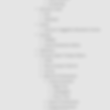
Screening
Servizio Civile
Enti
Volontari
Sisma
Annunci Soggetto Attuatore Sisma
Sociale
CRRDD
Invecchiamento Attivo
Statistica
Turismo Sport Tempo libero
ATIM
Pesca Acque Interne
Caccia
Marche Promozione
Comunicazione
Blog Tour
Campagne
Press Tour
Eventi Promozione
Programmazione