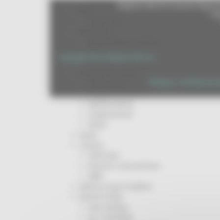
Missione 6
Regione Marche Giunta Regional
ZES
cas
Eventi ZES
Ambiente
Cambiamenti climatici
REM
Copyright 2026 by Regione Marche
Sviluppo sostenibile
Attività Produttive
Privacy
|
Termini Di U
Artigianato
Artigianato bandi
Attività Ittiche
Cooperazione
Storie
Avvisi
Cultura
GTM 2021
Itinerari CulturaSmart
SBM
Edilizia Lavori Pubblici
Elezioni 2020
Sala stampa
per Candidati