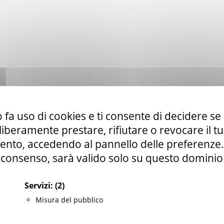
 fa uso di cookies e ti consente di decidere se 
i liberamente prestare, rifiutare o revocare il 
nto, accedendo al pannello delle preferenze. S
consenso, sarà valido solo su questo dominio
Servizi:
(2)
Misura del pubblico