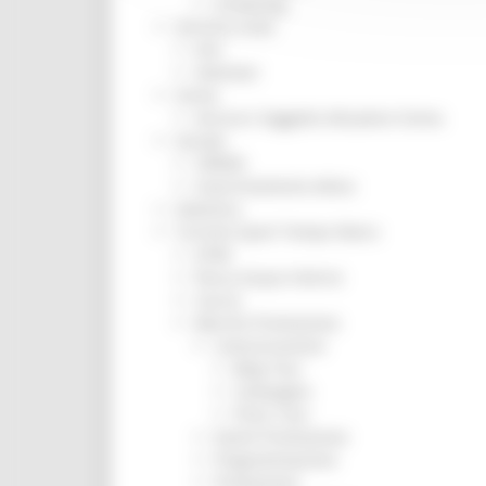
Screening
Servizio Civile
Enti
Volontari
Sisma
Annunci Soggetto Attuatore Sisma
Sociale
CRRDD
Invecchiamento Attivo
Statistica
Turismo Sport Tempo libero
ATIM
Pesca Acque Interne
Caccia
Marche Promozione
Comunicazione
Blog Tour
Campagne
Press Tour
Eventi Promozione
Programmazione
Promozione