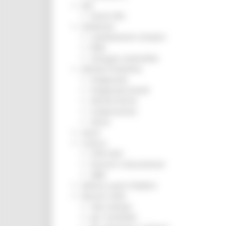
ZES
Eventi ZES
Ambiente
Cambiamenti climatici
REM
Sviluppo sostenibile
Attività Produttive
Artigianato
Artigianato bandi
Attività Ittiche
Cooperazione
Storie
Avvisi
Cultura
GTM 2021
Itinerari CulturaSmart
SBM
Edilizia Lavori Pubblici
Elezioni 2020
Sala stampa
per Candidati