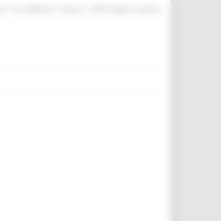
|
|
|
te
ProcediMarche
Rubrica
URP: la Regione risponde