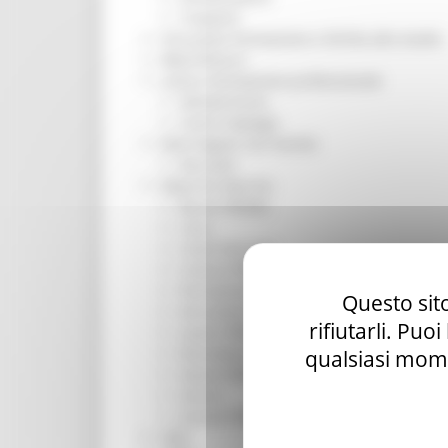
Trasporti
Istruzione Formazione e Diritto allo studio
l8perilfuturo
Lavoro Formazione professionale
Attività Eures
Centri Impiego
Marchigiani nel mondo
Racconti
Migranti Marche
Bandi PRIMM
Casa
Come fare per
Cultura PRIMM
Formazione professionale PRIMM
Questo sito
Istruzione PRIMM
rifiutarli. Puo
Lavoro PRIMM
Normativa PRIMM
qualsiasi mome
Salute PRIMM
Servizi
Sociale PRIMM
ODS