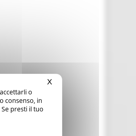
X
Nascondi il banner dei c
accettarli o
tuo consenso, in
e presti il tuo