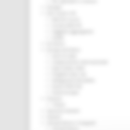
Per operatori e Comuni
Energia
Enti Locali e PA
Marche sicure
Scuola della PA
Soggetto aggregatore
SUAM
EU Direct
Europa ed Estero
Aiuti di stato
Cooperazione internazionale
Expo Dubai 2020
Progetto Gear Up!
Delegazione Bruxelles
Eventi FESR FSE
Fondi Europei
Finanze
Tributi
Garanzia Giovani
Giovani
Infrastrutture e Trasporti
Infrastrutture