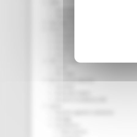
ORPS
Appuntamenti
Segnalazioni
Paesaggio Territorio Urbanistica
Protezione Civile
Emergenza Alluvione 2022
Emergenza alluvione settembre 2024
Emergenza Ucraina
Eventi metereologici Maggio 2023
PSR 2014-2020
Eventi
PSR news
Ricostruzione Marche
Interviste
Storie dal cratere
Annunci in evidenza USR
Salute
Disturbi cognitivi e demenze
Sorteggi
Coronavirus
Piano vaccini