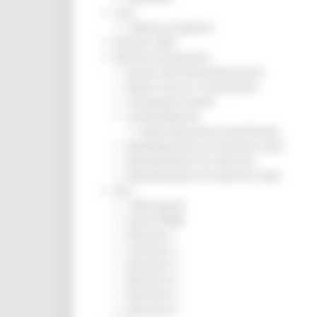
CUG
Violenza di genere
Elezioni 2025
Marche Innovazione
bandi internazionalizzazione
Bandi ricerca e innovazione
Innovazione bandi
InvestinMarche
bandi attrazione investimenti
Manifestazione di interesse 2025
Manifestazioni di interesse
Manifestazioni di interesse 2026
Pnrr
1000 Esperti
Eventi PNRR
Missione 1
missione 2
Missione 3
Missione 4
Missione 5
Missione 6