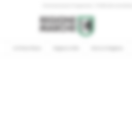
|
Amministrazione Trasparente
Profilo del committen
In Primo Piano
Regione Utile
Entra in Regione