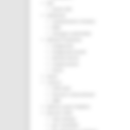
ZES
Eventi ZES
Ambiente
Cambiamenti climatici
REM
Sviluppo sostenibile
Attività Produttive
Artigianato
Artigianato bandi
Attività Ittiche
Cooperazione
Storie
Avvisi
Cultura
GTM 2021
Itinerari CulturaSmart
SBM
Edilizia Lavori Pubblici
Elezioni 2020
Sala stampa
per Candidati