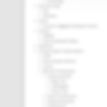
Screening
Servizio Civile
Enti
Volontari
Sisma
Annunci Soggetto Attuatore Sisma
Sociale
CRRDD
Invecchiamento Attivo
Statistica
Turismo Sport Tempo libero
ATIM
Pesca Acque Interne
Caccia
Marche Promozione
Comunicazione
Blog Tour
Campagne
Press Tour
Eventi Promozione
Programmazione
Promozione