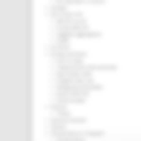
Per operatori e Comuni
Energia
Enti Locali e PA
Marche sicure
Scuola della PA
Soggetto aggregatore
SUAM
EU Direct
Europa ed Estero
Aiuti di stato
Cooperazione internazionale
Expo Dubai 2020
Progetto Gear Up!
Delegazione Bruxelles
Eventi FESR FSE
Fondi Europei
Finanze
Tributi
Garanzia Giovani
Giovani
Infrastrutture e Trasporti
Infrastrutture