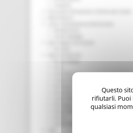
Trasporti
Istruzione Formazione e Diritto allo studio
l8perilfuturo
Lavoro Formazione professionale
Attività Eures
Centri Impiego
Marchigiani nel mondo
Racconti
Migranti Marche
Bandi PRIMM
Casa
Come fare per
Cultura PRIMM
Formazione professionale PRIMM
Questo sito
Istruzione PRIMM
rifiutarli. Puo
Lavoro PRIMM
Normativa PRIMM
qualsiasi mome
Salute PRIMM
Servizi
Sociale PRIMM
ODS