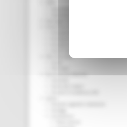
ORPS
Appuntamenti
Segnalazioni
Paesaggio Territorio Urbanistica
Protezione Civile
Emergenza Alluvione 2022
Emergenza alluvione settembre 2024
Emergenza Ucraina
Eventi metereologici Maggio 2023
PSR 2014-2020
Eventi
PSR news
Ricostruzione Marche
Interviste
Storie dal cratere
Annunci in evidenza USR
Salute
Disturbi cognitivi e demenze
Sorteggi
Coronavirus
Piano vaccini