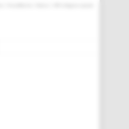
|
|
|
te
ProcediMarche
Rubrica
URP: la Regione risponde