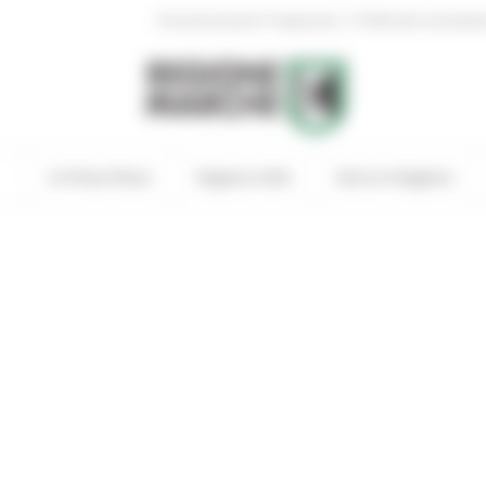
|
Amministrazione Trasparente
Profilo del committen
In Primo Piano
Regione Utile
Entra in Regione