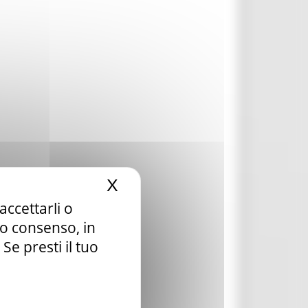
X
Nascondi il banner dei c
accettarli o
tuo consenso, in
e presti il tuo