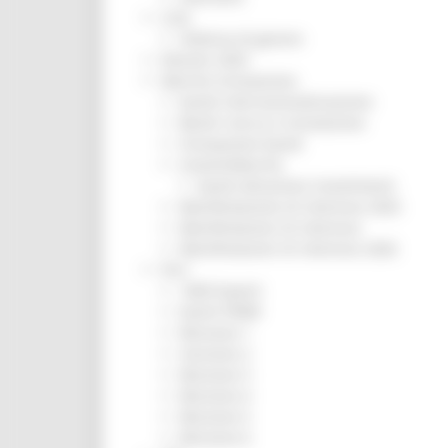
CUG
Violenza di genere
Elezioni 2025
Marche Innovazione
bandi internazionalizzazione
Bandi ricerca e innovazione
Innovazione bandi
InvestinMarche
bandi attrazione investimenti
Manifestazione di interesse 2025
Manifestazioni di interesse
Manifestazioni di interesse 2026
Pnrr
1000 Esperti
Eventi PNRR
Missione 1
missione 2
Missione 3
Missione 4
Missione 5
Missione 6