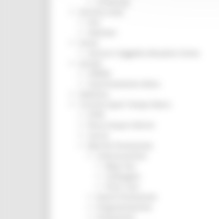
Screening
Servizio Civile
Enti
Volontari
Sisma
Annunci Soggetto Attuatore Sisma
Sociale
CRRDD
Invecchiamento Attivo
Statistica
Turismo Sport Tempo libero
ATIM
Pesca Acque Interne
Caccia
Marche Promozione
Comunicazione
Blog Tour
Campagne
Press Tour
Eventi Promozione
Programmazione
Promozione