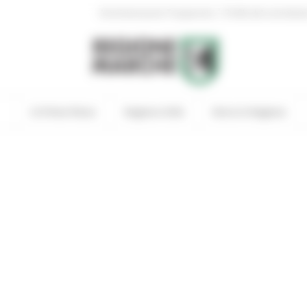
|
Amministrazione Trasparente
Profilo del committen
In Primo Piano
Regione Utile
Entra in Regione