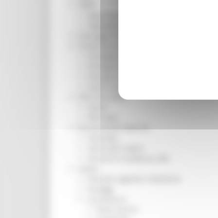
ORPS
Appuntamenti
Segnalazioni
Paesaggio Territorio Urbanistica
Protezione Civile
Emergenza Alluvione 2022
Emergenza alluvione settembre 2024
Emergenza Ucraina
Eventi metereologici Maggio 2023
PSR 2014-2020
Eventi
PSR news
Ricostruzione Marche
Interviste
Storie dal cratere
Annunci in evidenza USR
Salute
Disturbi cognitivi e demenze
Sorteggi
Coronavirus
Piano vaccini