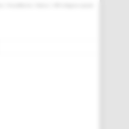
|
|
|
te
ProcediMarche
Rubrica
URP: la Regione risponde