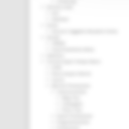
Screening
Servizio Civile
Enti
Volontari
Sisma
Annunci Soggetto Attuatore Sisma
Sociale
CRRDD
Invecchiamento Attivo
Statistica
Turismo Sport Tempo libero
ATIM
Pesca Acque Interne
Caccia
Marche Promozione
Comunicazione
Blog Tour
Campagne
Press Tour
Eventi Promozione
Programmazione
Promozione