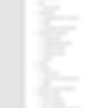
ZES
Eventi ZES
Ambiente
Cambiamenti climatici
REM
Sviluppo sostenibile
Attività Produttive
Artigianato
Artigianato bandi
Attività Ittiche
Cooperazione
Storie
Avvisi
Cultura
GTM 2021
Itinerari CulturaSmart
SBM
Edilizia Lavori Pubblici
Elezioni 2020
Sala stampa
per Candidati