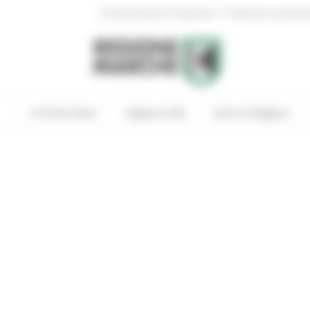
|
Amministrazione Trasparente
Profilo del committen
In Primo Piano
Regione Utile
Entra in Regione