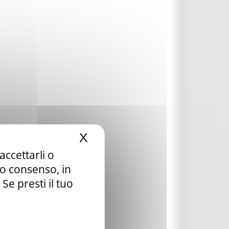
X
Nascondi il banner dei c
accettarli o
tuo consenso, in
e presti il tuo