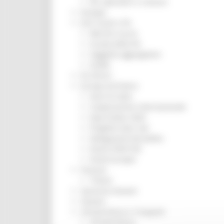
Per operatori e Comuni
Energia
Enti Locali e PA
Marche sicure
Scuola della PA
Soggetto aggregatore
SUAM
EU Direct
Europa ed Estero
Aiuti di stato
Cooperazione internazionale
Expo Dubai 2020
Progetto Gear Up!
Delegazione Bruxelles
Eventi FESR FSE
Fondi Europei
Finanze
Tributi
Garanzia Giovani
Giovani
Infrastrutture e Trasporti
Infrastrutture