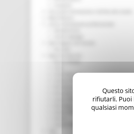
Trasporti
Istruzione Formazione e Diritto allo studio
l8perilfuturo
Lavoro Formazione professionale
Attività Eures
Centri Impiego
Marchigiani nel mondo
Racconti
Migranti Marche
Bandi PRIMM
Casa
Come fare per
Cultura PRIMM
Formazione professionale PRIMM
Questo sito
Istruzione PRIMM
rifiutarli. Puo
Lavoro PRIMM
Normativa PRIMM
qualsiasi mome
Salute PRIMM
Servizi
Sociale PRIMM
ODS