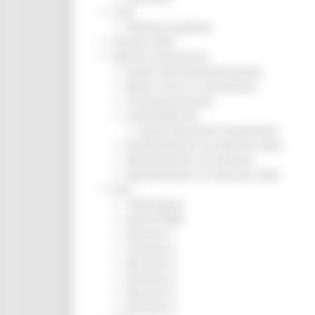
CUG
Violenza di genere
Elezioni 2025
Marche Innovazione
bandi internazionalizzazione
Bandi ricerca e innovazione
Innovazione bandi
InvestinMarche
bandi attrazione investimenti
Manifestazione di interesse 2025
Manifestazioni di interesse
Manifestazioni di interesse 2026
Pnrr
1000 Esperti
Eventi PNRR
Missione 1
missione 2
Missione 3
Missione 4
Missione 5
Missione 6