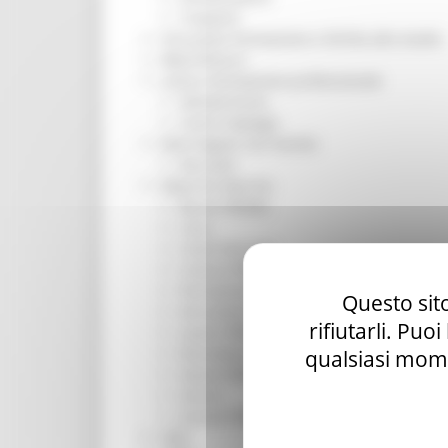
Trasporti
Istruzione Formazione e Diritto allo studio
l8perilfuturo
Lavoro Formazione professionale
Attività Eures
Centri Impiego
Marchigiani nel mondo
Racconti
Migranti Marche
Bandi PRIMM
Casa
Come fare per
Cultura PRIMM
Formazione professionale PRIMM
Questo sito
Istruzione PRIMM
rifiutarli. Puo
Lavoro PRIMM
Normativa PRIMM
qualsiasi mome
Salute PRIMM
Servizi
Sociale PRIMM
ODS