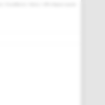
|
|
|
te
ProcediMarche
Rubrica
URP: la Regione risponde