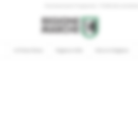
|
Amministrazione Trasparente
Profilo del committen
In Primo Piano
Regione Utile
Entra in Regione