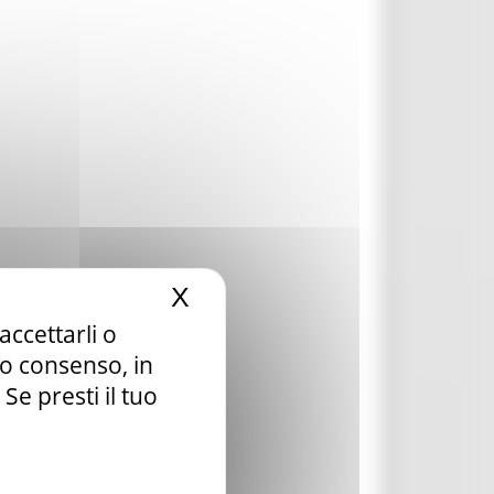
X
Nascondi il banner dei c
accettarli o
tuo consenso, in
e presti il tuo