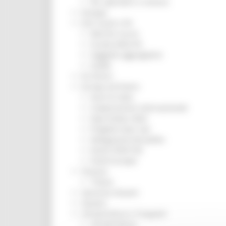
Per operatori e Comuni
Energia
Enti Locali e PA
Marche sicure
Scuola della PA
Soggetto aggregatore
SUAM
EU Direct
Europa ed Estero
Aiuti di stato
Cooperazione internazionale
Expo Dubai 2020
Progetto Gear Up!
Delegazione Bruxelles
Eventi FESR FSE
Fondi Europei
Finanze
Tributi
Garanzia Giovani
Giovani
Infrastrutture e Trasporti
Infrastrutture