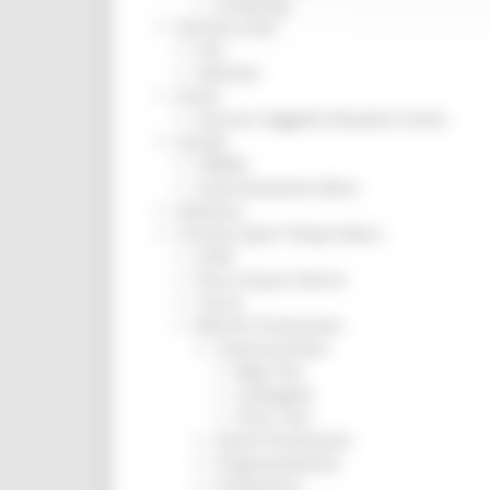
Screening
Servizio Civile
Enti
Volontari
Sisma
Annunci Soggetto Attuatore Sisma
Sociale
CRRDD
Invecchiamento Attivo
Statistica
Turismo Sport Tempo libero
ATIM
Pesca Acque Interne
Caccia
Marche Promozione
Comunicazione
Blog Tour
Campagne
Press Tour
Eventi Promozione
Programmazione
Promozione