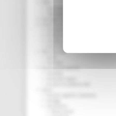
ORPS
Appuntamenti
Segnalazioni
Paesaggio Territorio Urbanistica
Protezione Civile
Emergenza Alluvione 2022
Emergenza alluvione settembre 2024
Emergenza Ucraina
Eventi metereologici Maggio 2023
PSR 2014-2020
Eventi
PSR news
Ricostruzione Marche
Interviste
Storie dal cratere
Annunci in evidenza USR
Salute
Disturbi cognitivi e demenze
Sorteggi
Coronavirus
Piano vaccini