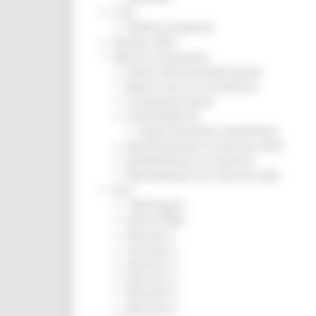
CUG
Violenza di genere
Elezioni 2025
Marche Innovazione
bandi internazionalizzazione
Bandi ricerca e innovazione
Innovazione bandi
InvestinMarche
bandi attrazione investimenti
Manifestazione di interesse 2025
Manifestazioni di interesse
Manifestazioni di interesse 2026
Pnrr
1000 Esperti
Eventi PNRR
Missione 1
missione 2
Missione 3
Missione 4
Missione 5
Missione 6