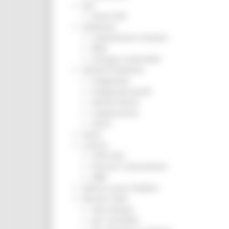
ZES
Eventi ZES
Ambiente
Cambiamenti climatici
REM
Sviluppo sostenibile
Attività Produttive
Artigianato
Artigianato bandi
Attività Ittiche
Cooperazione
Storie
Avvisi
Cultura
GTM 2021
Itinerari CulturaSmart
SBM
Edilizia Lavori Pubblici
Elezioni 2020
Sala stampa
per Candidati