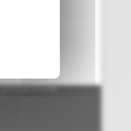
- 60125 Ancona - tel. 071.8061
.it