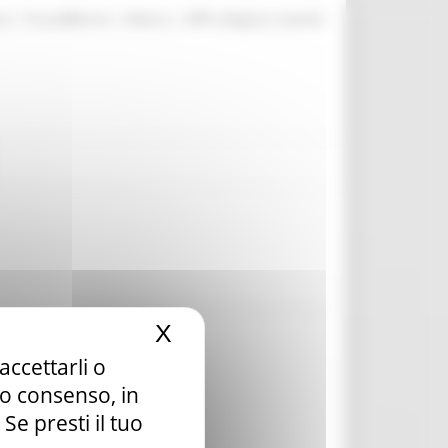
|
|
|
te
ProcediMarche
Rubrica
URP: la Regione risponde
X
Nascondi il banner dei c
accettarli o
tuo consenso, in
e presti il tuo