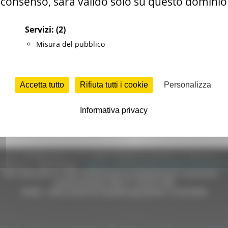
consenso, sarà valido solo su questo dominio
Servizi:
(2)
Misura del pubblico
Accetta tutto
Rifiuta tutti i cookie
Personalizza
Informativa privacy
e (CF 80008630420 P.IVA 00481070423) via Gentile da Fabriano, 9 
ella p.e.c. istituzionale :
regione.marche.protocollogiunta@emarche
Sito realizzato su CMS DotNetNuke by DotNetNuke Corporation
Autorizzazione SIAE n° 1225/I/1298
DUNS - Data Universal Numbering System: 514216030