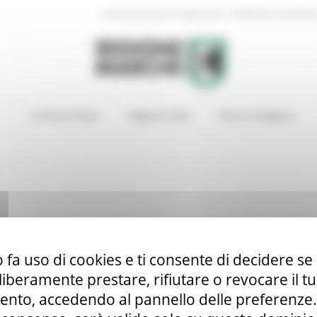
|
Amministrazione Trasparente
Profilo del committen
In Primo Piano
Regione Utile
Entra in Regione
 fa uso di cookies e ti consente di decidere se 
i liberamente prestare, rifiutare o revocare il 
nto, accedendo al pannello delle preferenze. S
lla