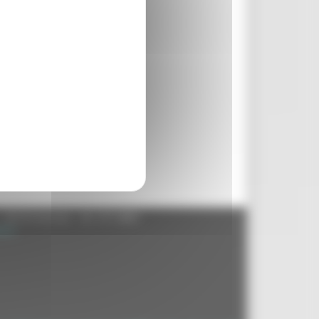
- 60125 Ancona - tel. 071.8061
.it