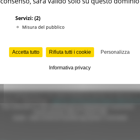
consenso, sarà valido solo su questo dominio
Servizi:
(2)
Misura del pubblico
Accetta tutto
Rifiuta tutti i cookie
Personalizza
Informativa privacy
e (CF 80008630420 P.IVA 00481070423) via Gentile da Fabriano, 9 
ella p.e.c. istituzionale :
regione.marche.protocollogiunta@emarche
Sito realizzato su CMS DotNetNuke by DotNetNuke Corporation
Autorizzazione SIAE n° 1225/I/1298
DUNS - Data Universal Numbering System: 514216030