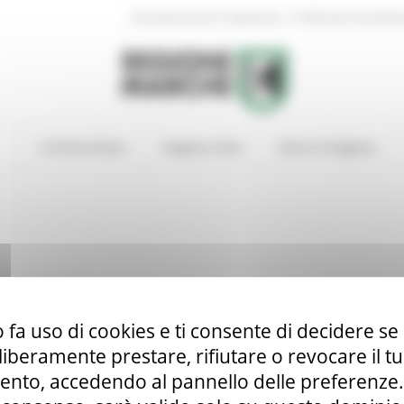
|
Amministrazione Trasparente
Profilo del committen
In Primo Piano
Regione Utile
Entra in Regione
 fa uso di cookies e ti consente di decidere se 
i liberamente prestare, rifiutare o revocare il 
nto, accedendo al pannello delle preferenze. S
lla