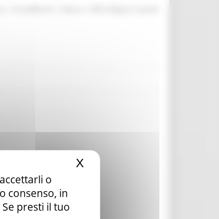
|
|
|
te
ProcediMarche
Rubrica
URP: la Regione risponde
X
Nascondi il banner dei c
accettarli o
tuo consenso, in
e presti il tuo