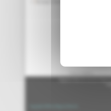
Rassegna Stampa
operatori del settore mod
ha saputo unire in modo o
marchigiane. In vetrina v
comparto vinicolo. “Ques
Regione Marche sta porta
marchigiano fatto di cult
Marche per competere sui 
Italy”. “Siamo orgogliosi
direttore di ATIM –. Occ
confini regionali, crean
un vero “museo diffuso” d
tra montagne e mare.
Torna indietro
Regione Marche Giunta Regional
cas
Copyright 2026 by Regione Marche