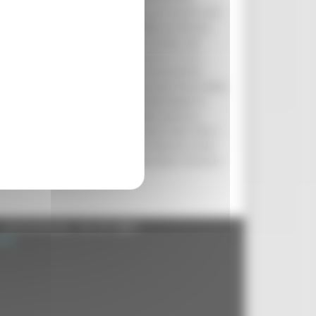
e stakeholder hanno partecipato a un evento che
d una selezionata esposizione delle eccellenze
ria, cinque dell’agroalimentare e cinque del
 strategia di internazionalizzazione che la
o i nostri prodotti, ma tutto l’ecosistema
questo approccio integrato sia la vera forza delle
 territorio che è cuore pulsante del Made in
imprese marchigiane – ha affermato Santucci,
e di esprimere eccellenze che vanno ben oltre i
video emozionale ha raccontato le Marche come
se e borghi marinari, in uno spettacolare mosaico
- 60125 Ancona - tel. 071.8061
.it