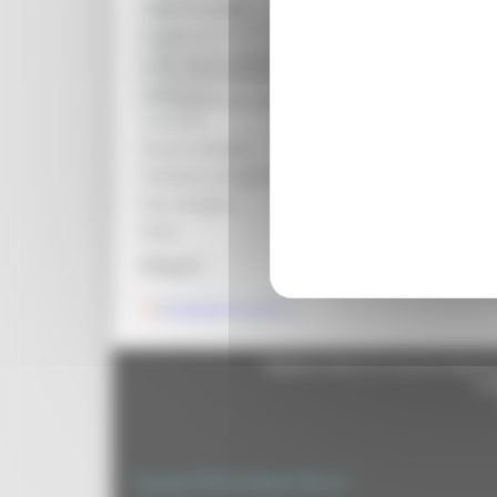
Bandi d'asta
Data di pubblicazione:
12/05/2025
Gare di appalto
Scadenza:
11/05/2027
Bandi di contributo
Area organizzativa:
AST-PU - Azienda Sanitar
Amministrazione trasparente
Struttura:
AST-PU - Azienda Sanitar
Prevenzione della corruzione
Contatto:
UOC Gestione ed Ammini
Email contatto:
reclutamentoaormn.ast.
Telefono contatto:
0721366205-2971-2926
Fax contatto:
0721366354
Ente:
Regione Marche
Allegati:
Graduatorie.pdf
Regione Marche Giunta Regional
cas
Copyright 2026 by Regione Marche