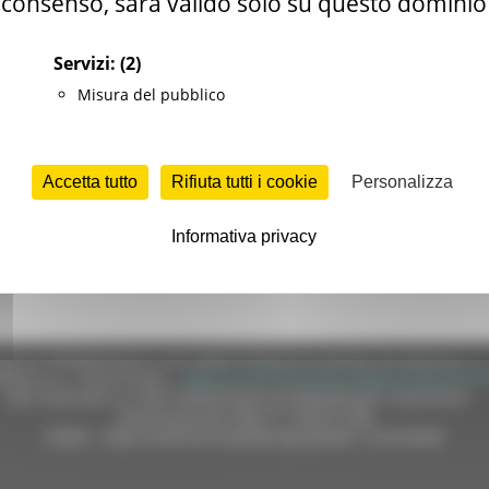
consenso, sarà valido solo su questo dominio
Servizi:
(2)
ia Territoriale di Pesaro-Urbino
ia Territoriale di Pesaro-Urbino
Misura del pubblico
strazione delle Risorse Umane
pu@sanita.marche.it
Accetta tutto
Rifiuta tutti i cookie
Personalizza
Informativa privacy
e (CF 80008630420 P.IVA 00481070423) via Gentile da Fabriano, 9 
ella p.e.c. istituzionale :
regione.marche.protocollogiunta@emarche
Sito realizzato su CMS DotNetNuke by DotNetNuke Corporation
Autorizzazione SIAE n° 1225/I/1298
DUNS - Data Universal Numbering System: 514216030