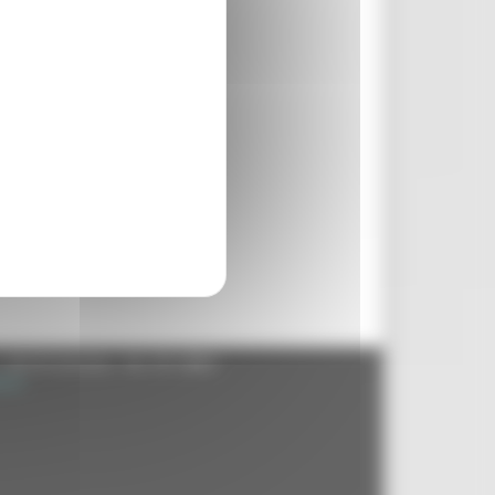
- 60125 Ancona - tel. 071.8061
.it