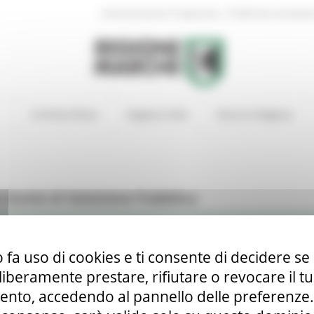
|
Amministrazione Trasparente
Profilo del committen
In Primo Piano
Regione Utile
Entra in Regione
i Avvisi di Selezione Pubblica
 fa uso di cookies e ti consente di decidere se 
i liberamente prestare, rifiutare o revocare il 
Pubblico, per titoli ed esami, a n. 2 posti di Dirigente Medico nell
nto, accedendo al pannello delle preferenze. S
lico