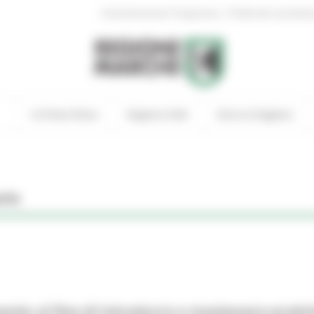
|
Amministrazione Trasparente
Profilo del committen
In Primo Piano
Regione Utile
Entra in Regione
rio
to al fine di introdurre e mantenere pratic