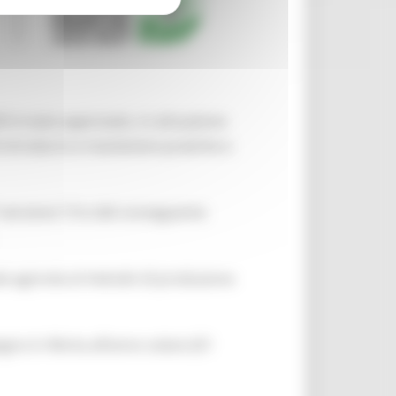
25 è stato approvato, in attuazione
i introdurre e mantenere pratiche e
7 versione 7.0 e del conseguente
nda agricola al metodo di produzione
no è riferita all’anno solare (01