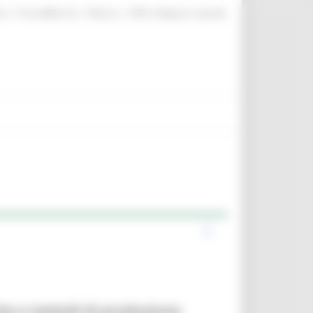
|
|
|
te
ProcediMarche
Rubrica
URP: la Regione risponde
he e metodi di produzione