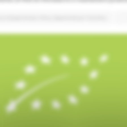
onale
ura Sviluppo Rurale e Pesca
Opportunità per il territorio