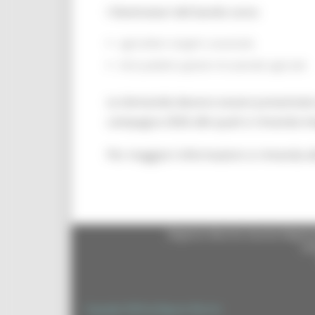
I Destinatari del bando sono:
agricoltori singoli o associati,
Enti pubblici gestori di aziende agricole
Le domande devono essere presentate ent
campagna 2026 alle quali si rimanda in
Per maggiori informazioni si rimanda a
Regione Marche Giunta Regional
cas
Copyright 2026 by Regione Marche