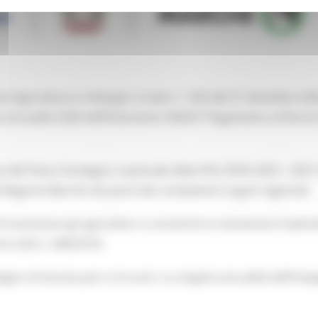
ne Agricoltura e Sviluppo rurale n. 1235 del 31 dicembre 20
o annualità 2026 dell’Intervento SRA29 “Pagamento al fine d
e del Piano Strategico nazionale della PAC (PSP) 2023 - 202
 Regione Marche da parte dei competenti organi regionali.
i incentivare gli agricoltori a convertire e mantenere l’azie
to (UE) n. 848/2018.
no di durata pari a tre anni. La singola annualità dell’impeg