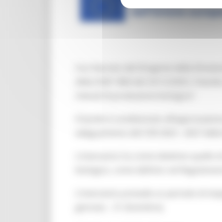
Con Decreto del Dirigente della Direzio
della DGR 1860 del 23/12/2025, il band
metodi di produzione biologica”.
Il bando è condizionato all’approvazion
adeguamento del CSR 2023 - 2027 della
L’intervento ha come obiettivo quello d
biologico, come definito nel Regolamen
L’intervento prevede un periodo di impeg
gennaio – 31 dicembre).