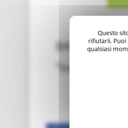
Questo sito
rifiutarli. Puo
qualsiasi mome