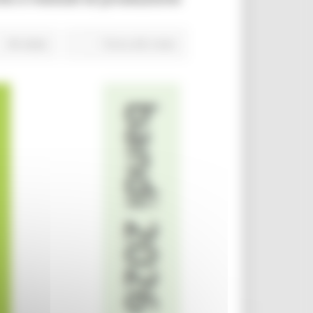
96 views
Torna alle news