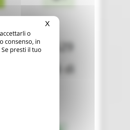
X
Nascondi il banner dei c
accettarli o
tuo consenso, in
e presti il tuo