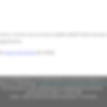
ro i termini che verranno stabiliti dall’OP AGEA attraverso 
tegralmente.
lla
pagina del bando
(ID 22994)
e (CF 80008630420 P.IVA 00481070423) via Gentile da Fabriano, 9 
ella p.e.c. istituzionale :
regione.marche.protocollogiunta@emarche
Sito realizzato su CMS DotNetNuke by DotNetNuke Corporation
Autorizzazione SIAE n° 1225/I/1298
DUNS - Data Universal Numbering System: 514216030