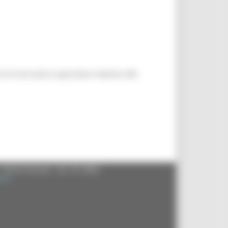
le istruzioni operative relative alla
- 60125 Ancona - tel. 071.8061
.it