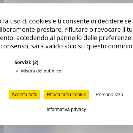
Marche
 fa uso di cookies e ti consente di decidere se 
raumatiche e non nel territorio della regione Marche ed elaborazion
i liberamente prestare, rifiutare o revocare il 
nto, accedendo al pannello delle preferenze. S
consenso, sarà valido solo su questo dominio
che
abriano, 60125 Ancona
Servizi:
(2)
Misura del pubblico
plegici delle Marche
co Diseguagliazne/ARS Marche
uzione delle informazioni
Accetta tutto
Rifiuta tutti i cookie
Personalizza
ienze Neurologiche, A.O.U. Ospedali Riuniti Ancona
 dei risultati
Informativa privacy
logico Diseguagliazne/ARS Marche
 dei risultati
one Paraplegici delle Marche
e con lesione midollare?