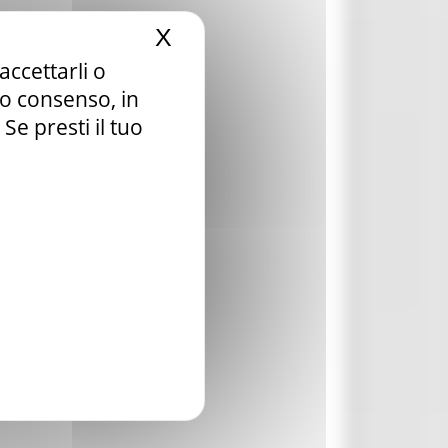
X
Nascondi il banner dei c
accettarli o
e
tuo consenso, in
e presti il tuo