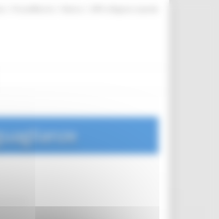
|
|
|
te
ProcediMarche
Rubrica
URP: la Regione risponde
guaglianze