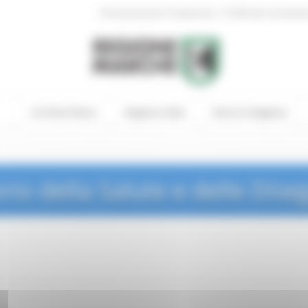
|
Amministrazione Trasparente
Profilo del committen
In Primo Piano
Regione Utile
Entra in Regione
rio della Salute e delle Dise