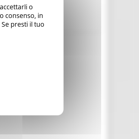
accettarli o
tuo consenso, in
e presti il tuo