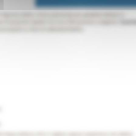
Agenzia Selèct, ricerca personale per gelaterie italiane in
o di posizioni aperte è di circa 200 persone a stagione.
Il peri
arzo/aprile ai mesi di settembre/ottobre.
:
;
a lingua tedesca (A1) o inglese oppure esperienza nel settore;