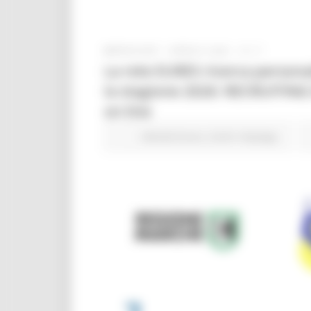
MERCOLEDÌ 1 APRILE 2026 13:17
La rete EURES ricerca personal
la stagione 2026: RECRUITIN
on line
Attività Eures
Centri Impiego