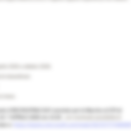
rile 2026 a ottobre 2026;
di straordinari;
al mese.
rdo il RECRUITING DAY previsto per le Marche al CPI di
 10
,
7 APRILE 2026 ore 14.30
, con eventuale possibilità di
https://teams.microsoft.com/meet/352757777440089
ipa a: