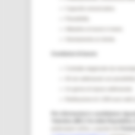
Capacità comunicative;
Flessibilità;
Attitudine al lavoro in team;
Orientamento al cliente.
Condizioni di lavoro
Contratto stagionale da marzo/ap
40 ore settimanali con possibilità 
Un giorno di riposo settimanale;
Retribuzione di 1.500 euro netti 
Per informazioni e candidature rigua
Tolentino (MC) V.le della Repubblica
partecipare online, a questo link
Partec