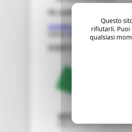
Questo sito
rifiutarli. Puo
qualsiasi mome