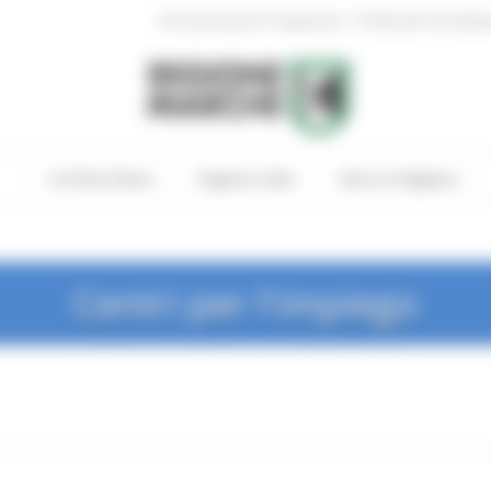
|
Amministrazione Trasparente
Profilo del committen
In Primo Piano
Regione Utile
Entra in Regione
Centri per l'impiego