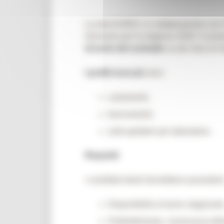
La rete EURES, in collaborazione con l’
Germania per la stagione 2026. Il numer
di avvio del contratto
va dai mesi di m
I profili ricercati
sono:
camerieri/e;
banconieri/e;
aiuto gelatieri per laboratorio.
Requisiti
I candidati ideali dovrebbero possedere
Disponibilità al lavoro stagionale
Preferibilmente, conoscenza dell