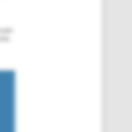
a per
nche