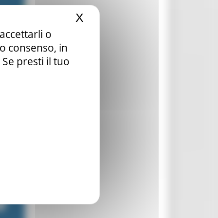
X
Nascondi il banner dei c
accettarli o
tuo consenso, in
e presti il tuo