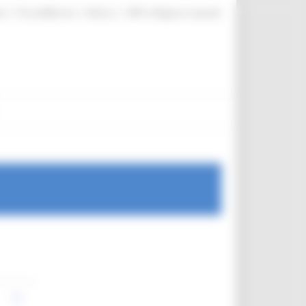
|
|
|
te
ProcediMarche
Rubrica
URP: la Regione risponde