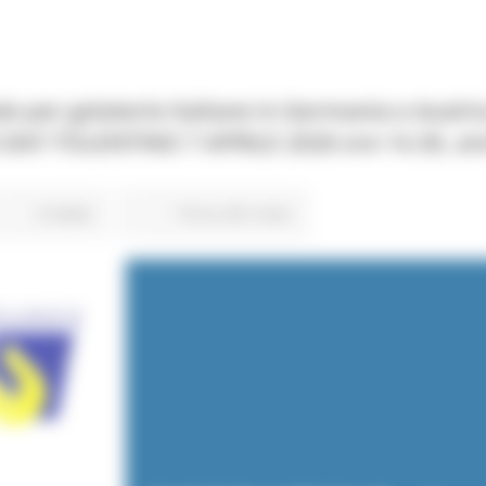
e per gelaterie italiane in Germania e Austri
G DAY TOLENTINO 7 APRILE 2026 ore 14.30, a
8 views
Torna alle news