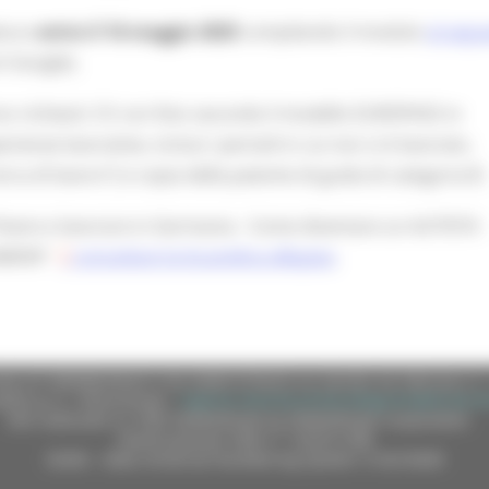
atura
entro il 16 maggio 2025
compilando il modulo
al segu
t Google).
nno richiesti: CV con foto secondo il modello EUROPASS in
ienze lavorative, inclusi i periodi in cui non si è lavorato,
rca di lavoro”) e copia della patente di guida di categoria B.
Vivere e lavorare in Germania - Come diventare un AUTISTA
AMION”
consultare la locandina allegata
.
e (CF 80008630420 P.IVA 00481070423) via Gentile da Fabriano, 9 
ella p.e.c. istituzionale :
regione.marche.protocollogiunta@emarche
Sito realizzato su CMS DotNetNuke by DotNetNuke Corporation
Autorizzazione SIAE n° 1225/I/1298
DUNS - Data Universal Numbering System: 514216030