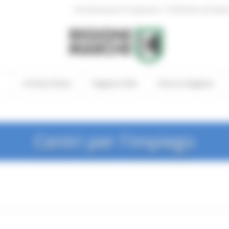
|
Amministrazione Trasparente
Profilo del committen
In Primo Piano
Regione Utile
Entra in Regione
Centri per l'impiego