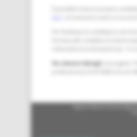
È possibile inviare la propria candid
link
(è necessario avere un accoun
Per finalizzare la candidatura verra
formato pdf, completo di tutte le esper
indicandone la motivazione (es. “in ce
Per ulteriori dettagli
sul progetto “
professionista di AUTOBUS e/o di C
Regione Marche Giunta Regional
cas