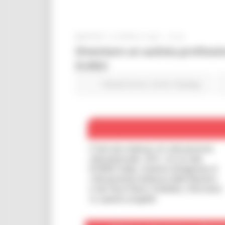
MARTEDÌ 15 APRILE 2025 19:06
Diventare un autista professi
EURES
Attività Eures
Centri Impiego