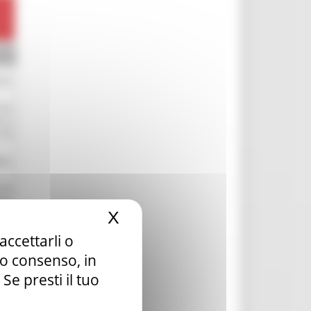
X
Nascondi il banner dei c
accettarli o
tuo consenso, in
e presti il tuo