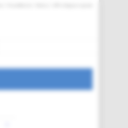
|
|
|
te
ProcediMarche
Rubrica
URP: la Regione risponde