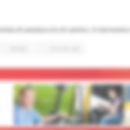
onista di autobus e/o di camion, in Germania
28 views
Torna alle news