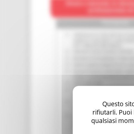
Questo sito
rifiutarli. Puo
qualsiasi mome