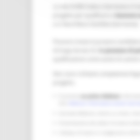
La rete EURES Italia e Germania e il 
progetto per qualificarsi e
lavorare 
e in Nord Reno-Vestfalia (Germania).
Possono inviare la propria candidatu
di lunga durata CE,
in possesso di p
qualificazione come autisti di camion
Non sono richieste competenze linguis
progetto.
È previsto
un primo Webinar
informati
link:
Webinar Informativo Autisti Germ
Secondo Webinar online su invito, riser
Presentazione dei datori di lavoro ted
Colloqui di lavoro si svolgeranno onli