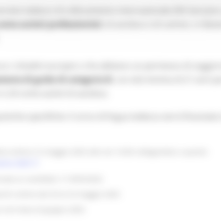
servizio tedesco di collocamento internazionale ZAV lancian
come autisti professionisti
, di autobus e di camion, in Bavi
ra i cittadini europei o che abbiano un permesso di soggio
atente di guida di categoria B
, con età minima di 21 anni pe
 e 24 come autisti di autobus.
tiche specifiche: il corso di lingua tedesca verrà finanziato
vo online il 6 maggio 2025 alle ore 14:00 collegandosi a questo
ania 2025
vato ai candidati, il 19/05/2025.
eschi online dal 20 al 23 maggio 2025
ne nel mese di giugno 2025