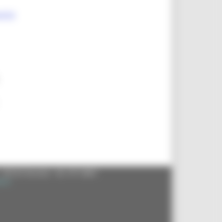
ente
- 60125 Ancona - tel. 071.8061
.it