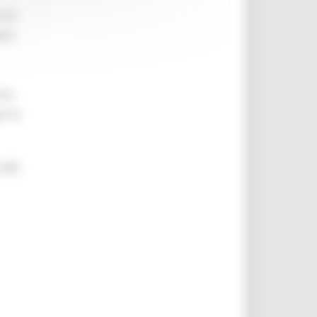
o un
era
rno
r la
 dal